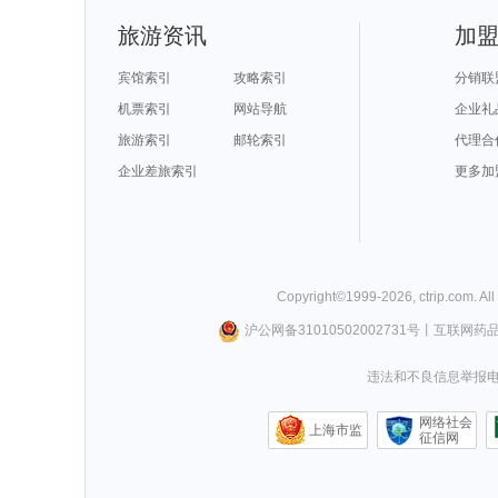
旅游资讯
加
宾馆索引
攻略索引
分销联
机票索引
网站导航
企业礼
旅游索引
邮轮索引
代理合
企业差旅索引
更多加
Copyright©
1999-
2026
,
ctrip.com
. Al
沪公网备31010502002731号
丨
互联网药
违法和不良信息举报电话0
网络社会
上海市监
征信网