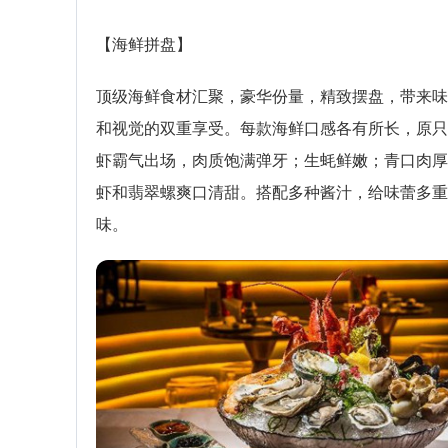
【海鲜拼盘】
顶级海鲜食材汇聚，豪华份量，精致摆盘，带来味
和视觉的双重享受。每款海鲜口感各有所长，原只
虾霸气出场，肉质饱满弹牙；生蚝鲜嫩；青口肉厚
虾和翡翠螺爽口清甜。搭配多种酱汁，给味蕾多重
味。