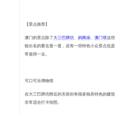
【景点推荐】
澳门的景点除了
大三巴牌坊
、
妈阁庙
、
澳门塔
这些
较出名的要去逛一逛，还有一些特色小众景点也是
常值得一去。
可口可乐博物馆
在大三巴牌坊附近的关前街有很多独具特色的建筑
非常适合打卡拍照。