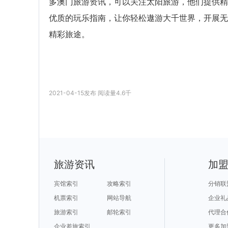
多澳门旅游资讯，可以关注太阳旅游，他们提供精
优质的玩乐指南，让你轻松遨游大千世界，开展无
精彩旅途。
2021-04-15
发布
阅读量
4.6千
旅游资讯
加
宾馆索引
攻略索引
分销联
机票索引
网站导航
企业礼
旅游索引
邮轮索引
代理合
企业差旅索引
更多加