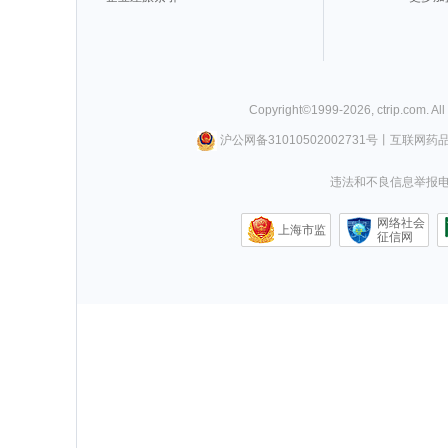
Copyright©
1999-
2026
,
ctrip.com
. Al
沪公网备31010502002731号
丨
互联网药
违法和不良信息举报电话0
网络社会
上海市监
征信网