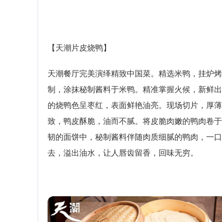
【天潮片皮烧鸭】
天潮餐厅完美演绎精致中国菜。精选米鸭，挂炉烤
制，涂抹秘制酱料于米鸭。精准掌握火候，新鲜出
的烧鸭色呈枣红，表面鲜艳油亮。现场切片，厚薄
致，鸭皮酥脆，油而不腻。将皮脆肉嫩的鸭肉卷于
韧的面饼中，秘制酱料伴随肉质细腻的鸭肉，一口
去，溢出油水，让人唇齿留香，回味无穷。