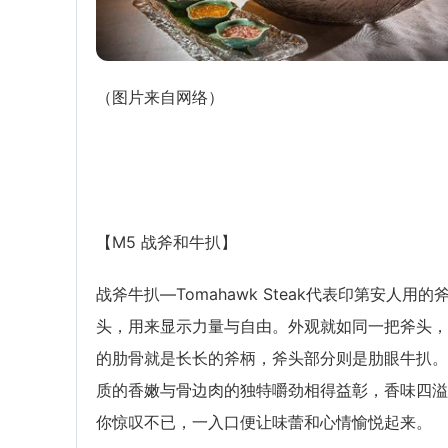
（图片来自网络）
【M5 战斧和牛扒】
战斧牛扒—Tomahawk Steak代表印第安人用的
头，用来显示力量与自由。外观就如同一把斧头，
的肋骨就是长长的斧柄，斧头部分则是肋眼牛扒。
质的香嫩与骨边肉的独特嚼劲相得益彰，香味四溢
你惊叹不已，一入口便让味蕾和心情愉悦起来。