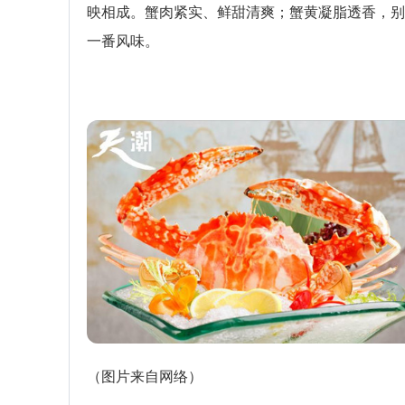
映相成。蟹肉紧实、鲜甜清爽；蟹黄凝脂透香，别
一番风味。
（图片来自网络）