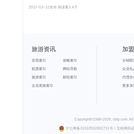
2021-03-22
发布
阅读量
3.4千
旅游资讯
加
宾馆索引
攻略索引
分销联
机票索引
网站导航
企业礼
旅游索引
邮轮索引
代理合
企业差旅索引
更多加
Copyright©
1999-
2026
,
ctrip.com
. Al
沪公网备31010502002731号
丨
互联网药