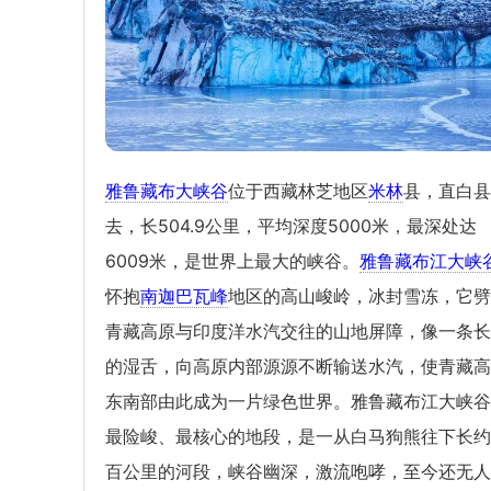
雅鲁藏布大峡谷
位于西藏林芝地区
米林
县，直白县
去，长504.9公里，平均深度5000米，最深处达
6009米，是世界上最大的峡谷。
雅鲁藏布江大峡
怀抱
南迦巴瓦峰
地区的高山峻岭，冰封雪冻，它劈
青藏高原与印度洋水汽交往的山地屏障，像一条长
的湿舌，向高原内部源源不断输送水汽，使青藏高
东南部由此成为一片绿色世界。雅鲁藏布江大峡谷
最险峻、最核心的地段，是一从白马狗熊往下长约
百公里的河段，峡谷幽深，激流咆哮，至今还无人