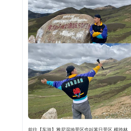
前往【车游】雅尼湿地景区也叫苯日景区 横跨林