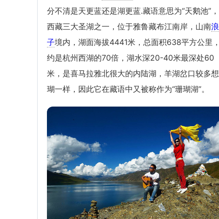
分不清是天更蓝还是湖更蓝.藏语意思为“天鹅池”
西藏三大圣湖之一，位于雅鲁藏布江南岸，山南
浪
子
境内，湖面海拔4441米，总面积638平方公里
约是杭州西湖的70倍，湖水深20-40米最深处60
米，是喜马拉雅北很大的内陆湖，羊湖岔口较多想
瑚一样，因此它在藏语中又被称作为“珊瑚湖”。