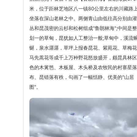
米，位于距林芝地区八一镇80公里左右的川藏路
坐落在深山老林之中。两侧青山由低往高分别由灌
丛和昆茂密的云杉和松树组成"鲁朗林海";中间是
划一的草甸，昆犹如人工整治一般;草甸中，溪流
蜒，泉水潺潺，草坪上报春昆花、紫苑花、草梅花
马先蒿花等成千上万种野花怒放盛开，颇昆具林区
色的木篱笆、木板屋、木头桥及农牧民的村寨星落
布、昆错落有秩，勾画了一幅恬静、优美的"山居
图"。