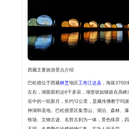
西藏主要旅游景点介绍
巴松措位于西藏
林芝
地区
工布江达县
，海拔3700
左右，湖面面积达6千多亩，湖形状如镶嵌在高峡
谷中的一轮新月，长约12公里，是藏传佛教宁玛
神湖和圣地。巴松措景区集雪山、湖泊、森林、瀑
牧场、文物古迹、名胜古刹为一体，景色殊异，四
不同，名类野生珍稀植物汇集，实为人间天堂。