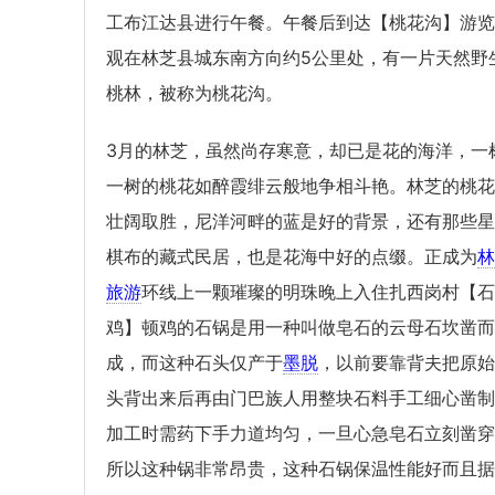
工布江达县进行午餐。午餐后到达【桃花沟】游览
观在林芝县城东南方向约5公里处，有一片天然野
桃林，被称为桃花沟。
3月的林芝，虽然尚存寒意，却已是花的海洋，一
一树的桃花如醉霞绯云般地争相斗艳。林芝的桃花
壮阔取胜，尼洋河畔的蓝是好的背景，还有那些星
棋布的藏式民居，也是花海中好的点缀。正成为
林
旅游
环线上一颗璀璨的明珠晚上入住扎西岗村【石
鸡】顿鸡的石锅是用一种叫做皂石的云母石坎凿而
成，而这种石头仅产于
墨脱
，以前要靠背夫把原始
头背出来后再由门巴族人用整块石料手工细心凿制
加工时需药下手力道均匀，一旦心急皂石立刻凿穿
所以这种锅非常昂贵，这种石锅保温性能好而且据