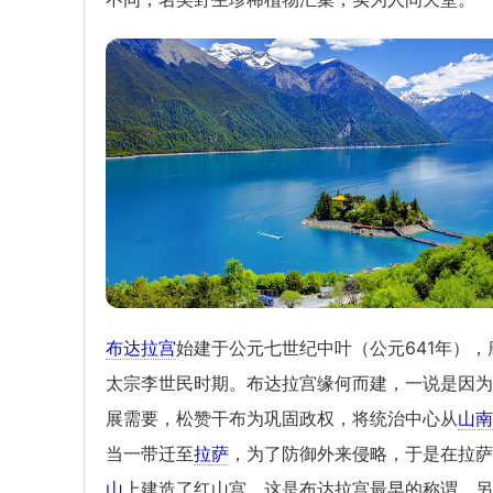
布达拉宫
始建于公元七世纪中叶（公元641年），
太宗李世民时期。布达拉宫缘何而建，一说是因为
展需要，松赞干布为巩固政权，将统治中心从
山南
当一带迁至
拉萨
，为了防御外来侵略，于是在拉萨
山
上建造了红山宫，这是布达拉宫最早的称谓。另