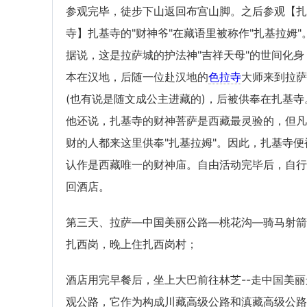
参观完毕，徒步下山返回布宫山脚。之后参观【扎
寺】扎基寺的"财神爷"在藏语里被称作"扎基拉姆"
据说，这是拉萨城的护法神"吉祥天母"的世间化身
本在汉地，后随一位赴汉地的
色拉寺
大师来到拉萨
(也有说是随文成公主进藏的)，后被供奉在扎基寺
他还说，扎基寺的财神菩萨是西藏最灵验的，但凡
财的人都来这里供奉"扎基拉姆"。因此，扎基寺便
认作是西藏唯一的财神庙。自由活动完毕后，自行
回酒店。
第三天、拉萨—中国美丽公路—桃花沟—骑马射箭
扎西岗，晚上住扎西岗村；
酒店用完早餐后，坐上大巴前往林芝--走中国美丽
观公路，它作为构成川藏高级公路和滇藏高级公路