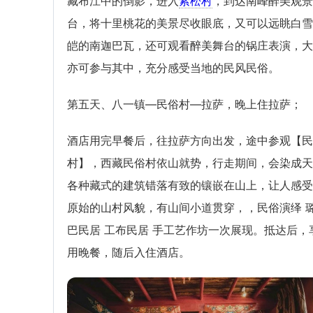
藏布江中的倒影，进入
索松村
，到达南峰醉美观景
台，将十里桃花的美景尽收眼底，又可以远眺白雪
皑的南迦巴瓦，还可观看醉美舞台的锅庄表演，大
亦可参与其中，充分感受当地的民风民俗。
第五天、八一镇—民俗村—拉萨，晚上住拉萨；
酒店用完早餐后，往拉萨方向出发，途中参观【民
村】，西藏民俗村依山就势，行走期间，会染成天
各种藏式的建筑错落有致的镶嵌在山上，让人感受
原始的山村风貌，有山间小道贯穿，，民俗演绎 
巴民居 工布民居 手工艺作坊一次展现。抵达后，
用晚餐，随后入住酒店。