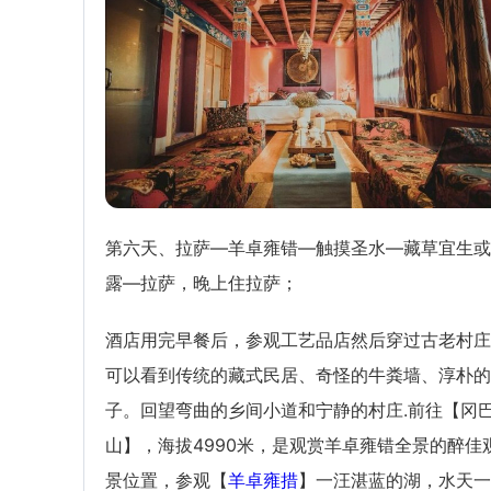
第六天、拉萨—羊卓雍错—触摸圣水—藏草宜生或
露—拉萨，晚上住拉萨；
酒店用完早餐后，参观工艺品店然后穿过古老村庄
可以看到传统的藏式民居、奇怪的牛粪墙、淳朴的
子。回望弯曲的乡间小道和宁静的村庄.前往【冈
山】，海拔4990米，是观赏羊卓雍错全景的醉佳
景位置，参观【
羊卓雍措
】一汪湛蓝的湖，水天一