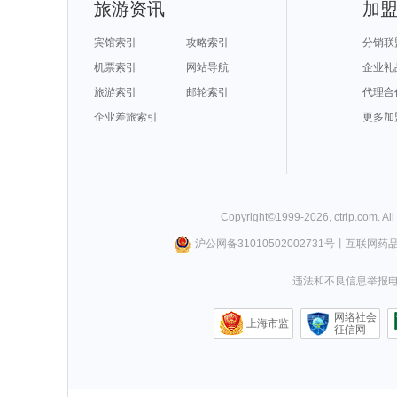
旅游资讯
加
宾馆索引
攻略索引
分销联
机票索引
网站导航
企业礼
旅游索引
邮轮索引
代理合
企业差旅索引
更多加
Copyright©
1999-
2026
,
ctrip.com
. Al
沪公网备31010502002731号
丨
互联网药
违法和不良信息举报电话0
网络社会
上海市监
征信网