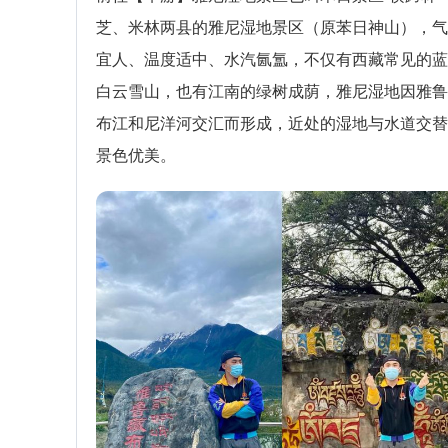
芝、米林两县的雅尼湿地景区（原苯日神山），气
宜人、温度适中、水汽氤氲，不仅有西藏常见的蓝
白云雪山，也有江南的绿树成荫，雅尼湿地因雅鲁
布江和尼洋河交汇而形成，近处的湿地与水道交替
景色优美。