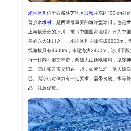
米堆冰川
位于西藏林芝地区
波密
县东约100km处
普乡
米堆村
，是西藏最重要的海洋型冰川，也是世
上海拔最低的冰川，被《中国国家地理》评为中国
美的六大冰川之一。米堆冰川主峰海拔6800m，
线海拔只有4600m，末端海拔2400m，冰川下段
行于针阔叶混交林带，两侧大山巍峨峻峭，鬼斧神
工，雪山和云雾交织在一起，如梦似幻，使人惊叹
已。爬冰山对体力有一定要求，需带食物、水等补
品，注意保暖。