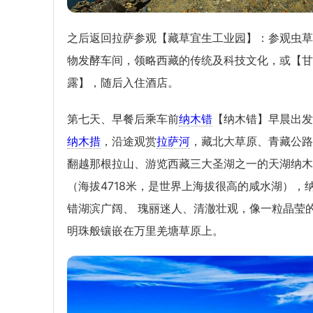
之后返回拉萨参观【藏草宜生工业园】：参观虫草
物发酵车间，领略西藏的传统及科技文化，或【甘
露】，随后入住酒店。
第七天、早餐后乘车前
纳木错
【纳木错】早晨出发
纳木措
，沿途观赏
拉萨河
，藏北大草原、青藏公路
翻越那根拉山、游览西藏三大圣湖之一的天湖纳木
（海拔4718米，是世界上海拔很高的咸水湖），
错湖滨广阔、 瑰丽迷人、清澈壮观，像一粒晶莹
明珠般镶嵌在万里羌塘草原上。