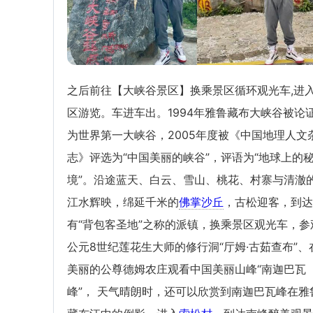
之后前往【大峡谷景区】换乘景区循环观光车,进
区游览。车进车出。1994年雅鲁藏布大峡谷被论
为世界第一大峡谷，2005年度被《中国地理人文
志》评选为“中国美丽的峡谷”，评语为“地球上的
境”。沿途蓝天、白云、雪山、桃花、村寨与清澈
江水辉映，绵延千米的
佛掌沙丘
，古松迎客，到达
有“背包客圣地”之称的派镇，换乘景区观光车，参
公元8世纪莲花生大师的修行洞“厅姆·古茹查布”、
美丽的公尊德姆农庄观看中国美丽山峰“南迦巴瓦
峰”， 天气晴朗时，还可以欣赏到南迦巴瓦峰在雅