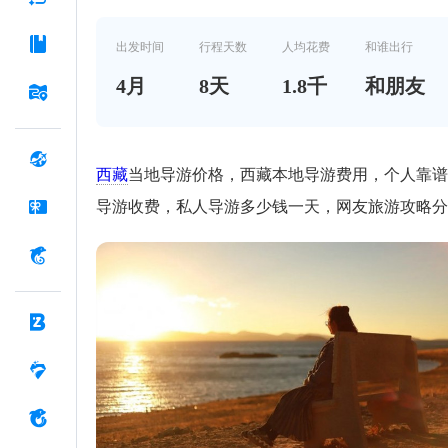
导游多少钱一天，网友
旅游攻略分享
出发时间
行程天数
人均花费
和谁出行
4
月
8
天
1.8千
和朋友
西藏
当地导游价格，西藏本地导游费用，个人靠谱
导游收费，私人导游多少钱一天，网友旅游攻略分