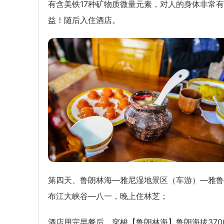
有含美铁17种矿物质微量元素，对人的身体非常有
益！随后入住酒店。
第四天、鲁朗林海—雅尼湿地景区（车游）—雅鲁
布江大峡谷—八一，晚上住林芝；
酒店用完早餐后，穿梭【鲁朗林海】鲁朗海拔370