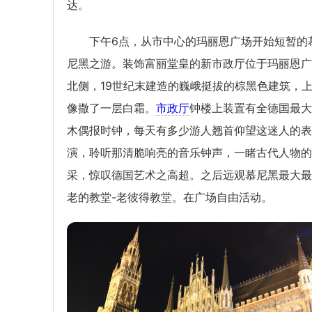
达。
下午6点，从市中心的玛丽恩广场开始短暂的
尼黑之游。装饰富丽堂皇的新市政厅位于玛丽恩广
北侧，19世纪末建造的巍峨挺拔的棕黑色建筑，
像撒了一层白霜。
市政厅
钟楼上装置有全德国最大
木偶报时钟，每天有多少游人翘首仰望这迷人的表
演，聆听那清脆响亮的音乐钟声，一睹古代人物的
采，惊叹德国艺术之高超。之后远观慕尼黑最大最
老的教堂-老彼得教堂。在广场自由活动。