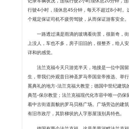
记录车辆状况，连续行驶2小时须休息20分钟，连
行驶4小时，须休息45分钟，每天不超过8小时。
个规定保证司机不疲劳驾驶，从而保证游客安全。
一路透过满是雨滴的玻璃看街景，很新奇，街
上没人，车也不多，房子旧旧的，很整齐，给人安
详和的感觉。
法兰克福今天只游览半天，地接是一位中国留
生，带我们外观昔日神圣罗马帝国皇帝推选、举行
冕典礼的地方-法兰克福大教堂；德国中世纪建筑
典范-保尔教堂；法兰克福现代化市容中唯一仍保
着中古街道面貌的罗马贝格广场。广场旁边的建筑
有旧市政厅，其阶梯状的人字形屋顶别具特色。
德国有两个法兰克福，这是美茵河畔法兰克福