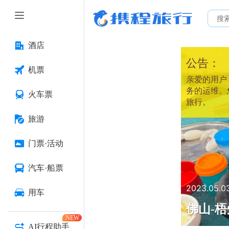
酒店
公告：
机票
亲爱的用户：
务的运维。
火车票
旅行。
旅游
门票·活动
汽车·船票
2023.05.0
用车
佛山-梧
NEW
AI行程助手