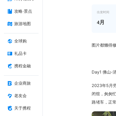
攻略·景点
出发时间
4
月
旅游地图
全球购
图片都懒得修了，苹
礼品卡
携程金融
Day1 佛山
企业商旅
2023年5
闭馆，匆匆
老友会
路堵车，正
关于携程