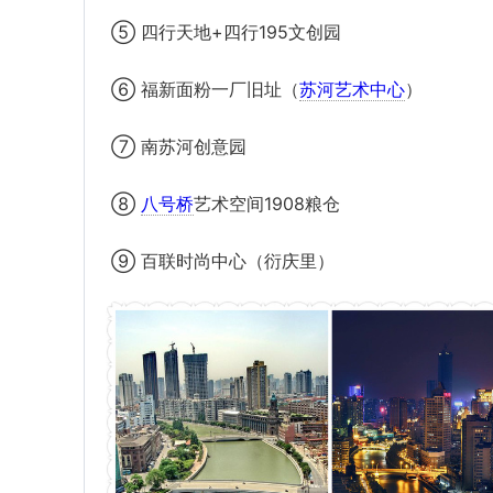
⑤ 四行天地+四行195文创园
⑥ 福新面粉一厂旧址（
苏河艺术中心
）
⑦ 南苏河创意园
⑧
八号桥
艺术空间1908粮仓
⑨ 百联时尚中心（衍庆里）