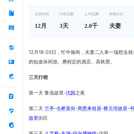
出发时间
行程天数
人均花费
和谁出行
12
月
3
天
2.0千
夫妻
12月18-20日，忙中偷闲，夫妻二人来一场想去就
的短途休闲游。携程定的酒店、高铁票。
三天行程
第一天 鲁迅故里-
沈园
之夜
第二天
兰亭
-
仓桥直街
-
周恩来祖居
-
蔡元培故居
-
故里
街区
第三天
八字桥
-
东湖
-
绍兴博物馆
-沈园