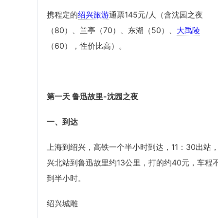
携程定的
绍兴旅游
通票145元/人（含沈园之夜
（80）、兰亭（70）、东湖（50）、
大禹陵
（60），性价比高）。
第一天
鲁迅故里-沈园之夜
一、到达
上海到绍兴，高铁一个半小时到达，11：30出站
兴北站到鲁迅故里约13公里，打的约40元，车程
到半小时。
绍兴城雕