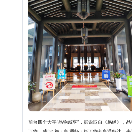
前台四个大字“品物咸亨”，据说取自《易经》，品
万物；咸:皆,都；亨:通畅；指万物都亨通畅达。表