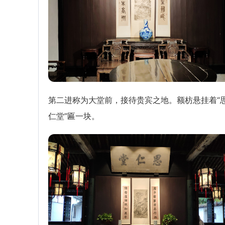
第二进称为大堂前，接待贵宾之地。额枋悬挂着“
仁堂”匾一块。