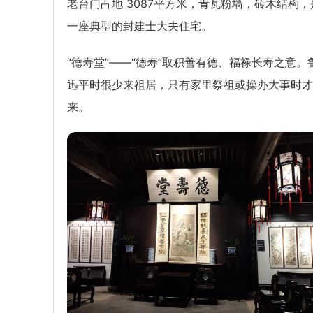
老台门占地 3087平方米，青瓦粉墙，砖木结构，
一座典型的封建士大夫住宅。
“德寿堂”——“德寿”取积善有德、福禄长寿之意。
迅平时很少来祖居，只有家里祭祖或操办大事时才
来。