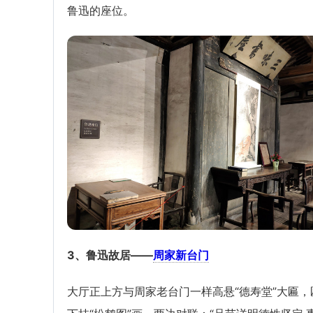
鲁迅的座位。
3、鲁迅故居——
周家新台门
大厅正上方与周家老台门一样高悬“德寿堂”大匾，