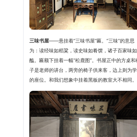
三味书屋
——悬挂着“三味书屋”匾。“三味”的意思
为：读经味如稻粱，读史味如肴馔，诸子百家味如
醢。匾额下挂着一幅“松鹿图”。书屋正中的方桌和
子是老师的讲台，两旁的椅子供来客，边上则为学
的座位。和我们想象中挂着黑板的教室大不相同。