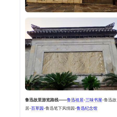
鲁迅故里游览路线——
鲁迅祖居
-
三味书屋
-鲁迅故
居-
百草园
-鲁迅笔下风情园-
鲁迅纪念馆