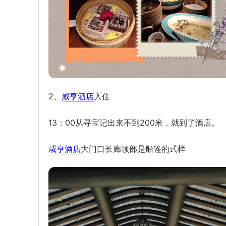
2、
咸亨酒店
入住
13：00从寻宝记出来不到200米，就到了酒店。
咸亨酒店
大门口长廊顶部是船篷的式样