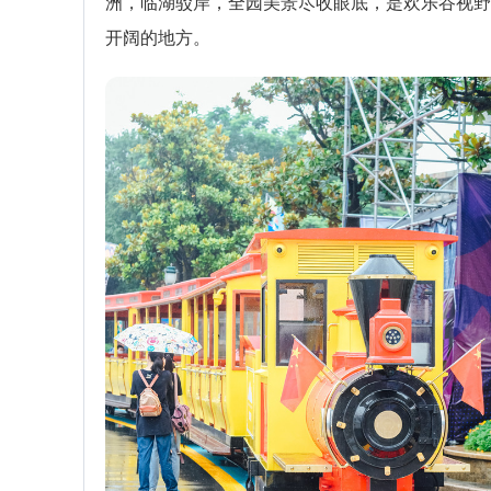
洲，临湖驳岸，全园美景尽收眼底，是欢乐谷视野
开阔的地方。