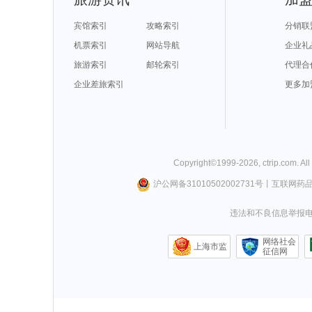
宾馆索引
攻略索引
分销联
机票索引
网站导航
企业礼
旅游索引
邮轮索引
代理合
企业差旅索引
更多加
Copyright©
1999-
2026
,
ctrip.com
. Al
沪公网备31010502002731号
丨
互联网药
违法和不良信息举报电话0
网络社会
上海市监
征信网