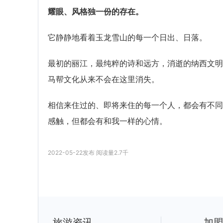
耀眼、风格独一份的存在。
它静静地看着玉龙雪山的每一个日出、日落。
最初的丽江，最纯粹的诗和远方，消逝的纳西文明
马帮文化从来不会在这里消失。
相信来住过的、即将来住的每一个人，都会有不同
感触，但都会有和我一样的心情。
2022-05-22
发布
阅读量
2.7千
旅游资讯
加