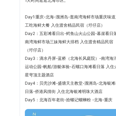
1天时间逛逛北海市区。
Day1:重庆-北海-涠洲岛-逛南湾海鲜市场重庆味
工吃海鲜大餐 入住渡舍精品民宿（圩仔店）
Day2：五彩滩看日出-鳄鱼山火山公园-暮崖看日落
南湾海鲜市场三妹海鲜大排档 入住渡舍精品民宿
（圩仔店）
Day3：滴水丹屏-蓝桥（北海长风庭院）-南湾海
运动公园-帆船/游艇体验-石螺口海滩看日落 入住
星穹顶主题酒店
Day4：贝壳沙滩-盛塘天主教堂-涠洲岛-北海银滩
日落-侨港风情街 入住北海银滩明珠大酒店
Day5：北海百年老街-拾螺记螺蛳粉 -北海-重庆