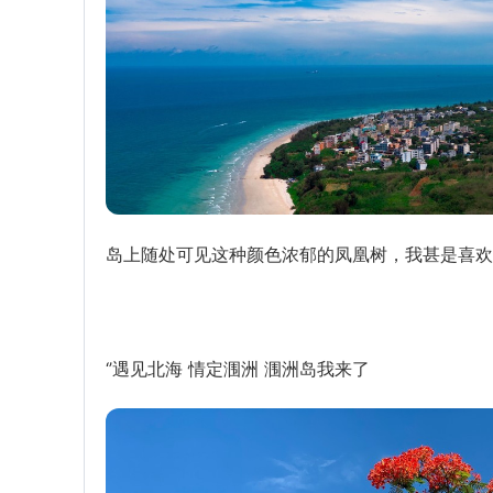
岛上随处可见这种颜色浓郁的凤凰树，我甚是喜欢
‘’遇见北海 情定涠洲 涠洲岛我来了