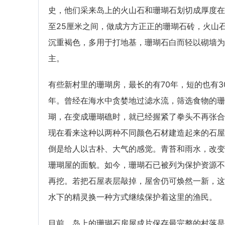
史，他们采来岛上的火山石和珊瑚石划切成厚度在
至25厘米之间，做成方方正正的珊瑚石砖，火山
沉重褐色，多用于打地基，珊瑚石白而轻以砌墙为
主。
有些新村里的珊瑚房，最长的有70年，短的也有3
年。曾经在海水中贪婪地过滤水流，筛选食物的珊
瑚，在变成珊瑚礁时，就已经握紧了拳头不再张合
现在看来这种以两种不同颜色石材建造起来的石屋
倒是给人以古朴、大气的感觉。青苔和雨水，改变
珊瑚屋的面貌。如今，珊瑚石已被列为保护资源不
再挖。若把石屋表层敲掉，屋舍仍可焕然一新，这
水下的精灵换一种方式继续保护着这里的渔民。
目前，岛上的珊瑚石房屋成片保存最完整的村落是