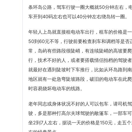
条环岛公路，驾车行驶一圈大概就50分钟左右，
车开到40码左右也可以40分钟左右绕岛转一圈。
年轻人上岛就直接租电动车出行，租车的价格是一
50到60元不等，行驶前要检查刹车和调档等是否
常，岛屿有些路段很陡峭，有连续陡峭的高坡要爬
行，技术不好的人，或者要搭载情侣拍档的驾驶者
就最好在遇到陡坡时下车推行，比如从环岛路到南
地区就有一处急弯陡坡路段，破旧的电动车在此爬
时容易烧坏电动车的线路。
老年同志或身体状况不好的人可以包车，请司机驾
驶，多是那种打高尔夫球驾驶的敞篷车，一部车可
坐2到7人左右，据说一天的价格是150元，走五个