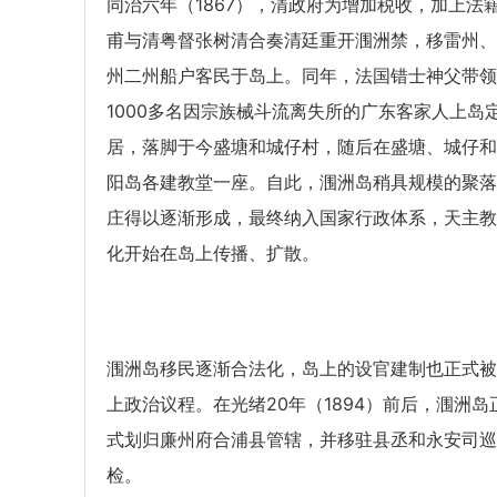
同治六年（1867），清政府为增加税收，加上法
甫与清粤督张树清合奏清廷重开涠洲禁，移雷州、
州二州船户客民于岛上。同年，法国错士神父带领
1000多名因宗族械斗流离失所的广东客家人上岛
居，落脚于今盛塘和城仔村，随后在盛塘、城仔和
阳岛各建教堂一座。自此，涠洲岛稍具规模的聚落
庄得以逐渐形成，最终纳入国家行政体系，天主教
化开始在岛上传播、扩散。
涠洲岛移民逐渐合法化，岛上的设官建制也正式被
上政治议程。在光绪20年（1894）前后，涠洲岛
式划归廉州府合浦县管辖，并移驻县丞和永安司巡
检。