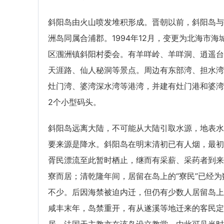
斜阳岛由火山喷发堆积形成。晋朝以前，斜阳岛与
洲岛同属合浦郡。1994年12月，变更为北海市海
区涠洲镇斜阳村委会。有羊咩岭、羊咩洞、逍遥台
天涯路、仙人秘洞等景点。周边有东部湾、担水湾
灶门湾、婆湾深水湾等港湾，并建有灶门港和婆湾
2个小型码头。
斜阳岛远离大陆，不可能从大陆引取水源，地表水
要来源是降水。斜阳岛在明末清初已有人烟，最初
胥民漂流至此暂时栖止，继而有采薪、采药者到来
寮而居；清乾隆年间，居留在岛上的“寮民”已经为
不少。后因海禁被迫内迁，但仍有少数人居留岛上
咸丰末年，岛禁重开，有从遂溪等地迁来的客民定