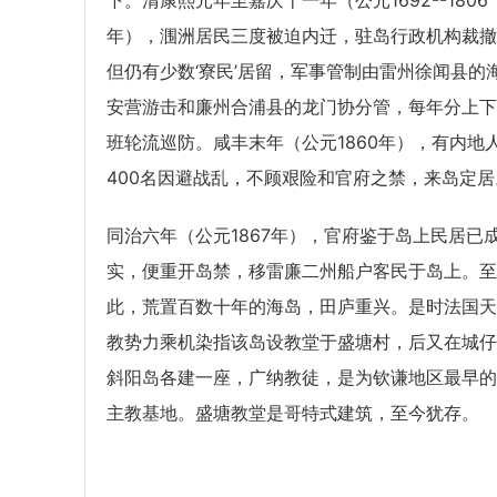
下。清康熙元年至嘉庆十一年（公元1692--1806
年），涠洲居民三度被迫内迁，驻岛行政机构裁撤
但仍有少数‘寮民’居留，军事管制由雷州徐闻县的
安营游击和廉州合浦县的龙门协分管，每年分上下
班轮流巡防。咸丰末年（公元1860年），有内地
400名因避战乱，不顾艰险和官府之禁，来岛定居
同治六年（公元1867年），官府鉴于岛上民居已
实，便重开岛禁，移雷廉二州船户客民于岛上。至
此，荒置百数十年的海岛，田庐重兴。是时法国天
教势力乘机染指该岛设教堂于盛塘村，后又在城仔
斜阳岛各建一座，广纳教徒，是为钦谦地区最早的
主教基地。盛塘教堂是哥特式建筑，至今犹存。