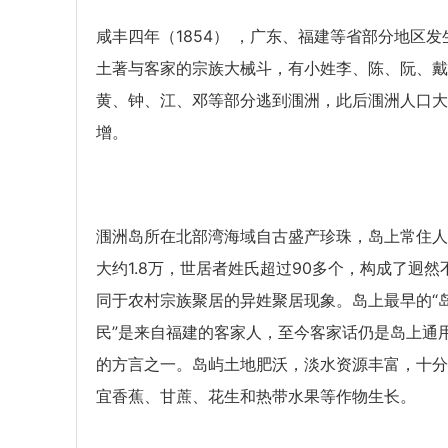
咸丰四年（1854） ，广东、福建等省部分地区发
土著与客家的宗族大械斗，有小姓李、陈、阮、戴
黄、钟、江、邓等部分逃到涠洲，此后涠洲人口大
增。
涠洲岛所在北部湾海域自古盛产珍珠，岛上常住人
大约1.8万，世居者姓氏超过90多个，构成了迥然
同于农村宗族聚居的异姓聚居现象。岛上最早的“
民”是来自福建的客家人，至今客家话仍是岛上通
的方言之一。岛屿土地肥沃，淡水资源丰富，十分
宜香蕉、甘蔗、花生和热带水果等作物生长。