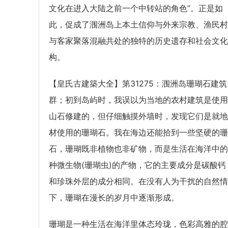
文化在进入大陆之前一个中转站的角色”。正是如
此，促成了涠洲岛上本土信仰与外来宗教、渔民村
与客家聚落混融共处的独特的历史遗存和社会文化
构。
【皇氏古建築大全】第31275：涠洲岛珊瑚石建筑
群；初到岛屿时，我误以为当地的农村建筑是使用
山石修建的，但仔细触摸外墙时，发现它们是就地
材使用的珊瑚石。我在海边还能拾到一些坚硬的珊
石，珊瑚既非植物也非矿物，而是生活在海洋中的
种微生物(珊瑚虫)的产物，它的主要成分是碳酸钙
和珍珠外层的成分相同。在没有人为干扰的自然情
下，珊瑚在漫长的岁月中逐渐形成。
珊瑚是一种生活在海洋里体态玲珑，色彩高雅的腔