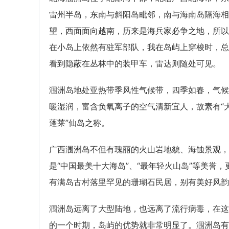
雷州半岛，东南与斜阳岛毗邻，南与海南岛隔海相
望，西面面向越南，历来是海兵家必争之地，所以
在小岛上依然有驻军部队，我在岛屿上穿梭时，总
看到隐蔽在丛林中的装甲车，雷达则随处可见。
涠洲岛地处亚热带季风性气候带，四季如春，气候
暖湿润，富含负氧离子的空气清新宜人，故素有“
蓬莱”仙岛之称。
广西涠洲岛不但有瑰丽的火山岩地貌、海蚀景观，
是“中国最美十大海岛”、“最年轻火山岛”等美誉，
有满岛古村落里罕见的珊瑚石民居，别有美好风韵
涠洲岛远离了大型陆地，也远离了流行病毒，在这
的一个时期，岛屿的优势就非常明显了。涠洲岛有