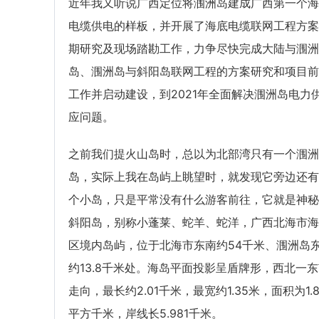
近年我又听说广西定位将涠洲岛建成广西第一个海
电缆供电的样板，并开展了海底电缆联网工程方案
期研究及现场踏勘工作，力争尽快完成大陆与涠洲
岛、涠洲岛与斜阳岛联网工程的方案研究和项目前
工作并启动建设，到2021年全面解决涠洲岛电力
应问题。
之前我们提火山岛时，总以为北部湾只有一个涠洲
岛，实际上我在岛屿上眺望时，就发现它旁边还有
个小岛，只是平常没有什么游客前往，它就是神秘
斜阳岛，别称小蓬莱、蛇羊、蛇洋，广西北海市海
区境内岛屿，位于北海市东南约54千米、涠洲岛
约13.8千米处。海岛平面投影呈盾牌形，西北一
走向，最长约2.01千米，最宽约1.35米，面积为1.8
平方千米，岸线长5.981千米。