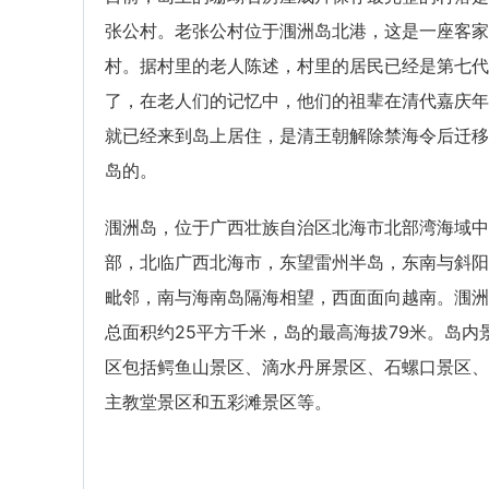
张公村。老张公村位于涠洲岛北港，这是一座客家
村。据村里的老人陈述，村里的居民已经是第七代
了，在老人们的记忆中，他们的祖辈在清代嘉庆年
就已经来到岛上居住，是清王朝解除禁海令后迁移
岛的。
涠洲岛，位于广西壮族自治区北海市北部湾海域中
部，北临广西北海市，东望雷州半岛，东南与斜阳
毗邻，南与海南岛隔海相望，西面面向越南。涠洲
总面积约25平方千米，岛的最高海拔79米。岛内
区包括鳄鱼山景区、滴水丹屏景区、石螺口景区、
主教堂景区和五彩滩景区等。