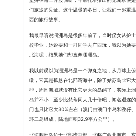
坚持在路上奔波调研，年底扎堆推出的见闻录便是
们旅途的见证。这个温暖的冬日，让我们一起重温
西的旅行故事。
我最早听说涠洲岛是很多年前了，当时侄女从护士
校毕业，她说要和一群同学去广西玩，我以为她要
北海呢，结果她们却直奔涠洲岛。
我以前误以为涠洲岛是一个弹丸之地，从月球上俯
瞰，它真是孤悬在北部湾海中，除了姑苏岛比它大
些，周围海域就没有比它更大的岛屿了，实际上涠
岛并不小，至少比梵蒂冈大几十倍吧，闻名遐迩的
门也只比它大30%左右（澳门由澳门半岛和氹仔
环二岛组成，陆地面积32.9平方公里）。
北海涠洲岛位于北部湾中部，北临广西北海市，东