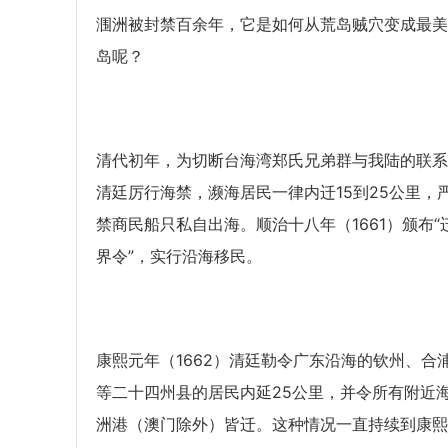
涠洲被封禁百余年，它是如何从荒岛贼穴变成最美
岛呢？
清代初年，为切断台海湾郑氏兄弟群与我陆的联系
清廷厉行海禁，濒海居民一律内迁15到25公里，
禁商民船只私自出海。顺治十八年（1661）颁布“
界令”，实行沿海移民。
康熙元年（1662）清廷勒令广东沿海的钦州、合
等二十四州县的居民内延25公里，并令所有附近
洲港（澳门除外）皆迁。这种情况一直持续到康熙