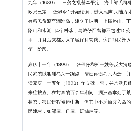
九年（1680），三藩之乱基本平定，海上郑氏群
败局已定，“迁界令” 开始松懈，进入尾声,大陆方
有移民偷渡至涠洲岛，建立了坡塘、上横路山、下
路山和水湖口4个村落，与城仔距离都不超过1.5公
里，并且后来都划入了城仔村管辖。这是移民迁入
第一阶段。
嘉庆十一年（1806），张保仔和郑一嫂等反大清
民武装以涠洲岛为一踞点，清廷再饬岛民内迁，并
清嘉庆二十五年（1820）年立碑封禁，并常派兵
来往搜查。在封禁的百余年期间，涠洲基本处于荒
状态，移民进程被迫中断，但其中不乏偷渡入岛的
民建村，如邹屋、丘屋、斑鸠冲等。