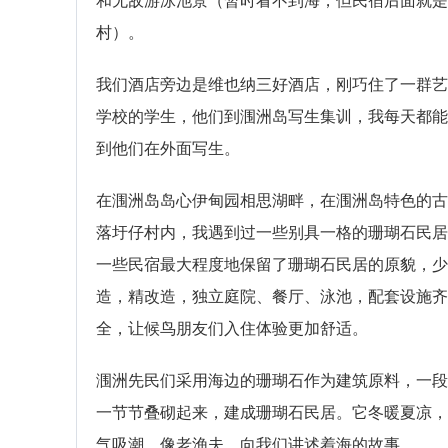
和无敌游泳池景（暂时看不到海，但民宿后面就是
村）。
我们酒店旁边是维也纳三好酒店，刚巧住了一群艺
学校的学生，他们到涠洲岛写生集训，我每天都能
到他们在外面写生。
在涠洲岛岛心伊甸园相思湖畔，在涠洲岛特色的古
落圩仔村内，我遇到过一些别具一格的珊瑚石民居
一些民宿最大程度地保留了珊瑚石民居的原貌，少
造，精改造，独立庭院、餐厅、泳池，配套设施齐
全，让候鸟朋友们入住体验更加舒适。
涠洲先民们采用海边的珊瑚石作为建筑原料，一段
一节节叠砌起来，建成珊瑚石民居。它冬暖夏凉，
气吸潮，像老渔夫，向我们讲述着海的故事。