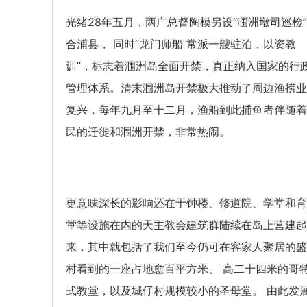
光绪28年五月，两广总督陶模另设“涠洲墩司巡检
合浦县， 同时“龙门师船 常派一艘驻泊，以资教
训”，标志着涠洲岛全面开禁，真正纳入国家的行
管理体系。清末涠洲岛开禁极大推动了周边渔捞业
复兴，每年九月至十二月，渔船到此捕鱼者伴随着
民的迁徙和涠洲开禁，非常热闹。
更意味深长的影响还在于钟楼、修道院、学堂和育
堂等设施在内的天主教会建筑群陆续在岛上营建起
来，其中就包括了我们至今仍可在客家人聚居的盛
村看到的一座占地愈百平方米、 高二十四米的哥
式教堂，以及城仔村规模较小的圣母堂。 由此发