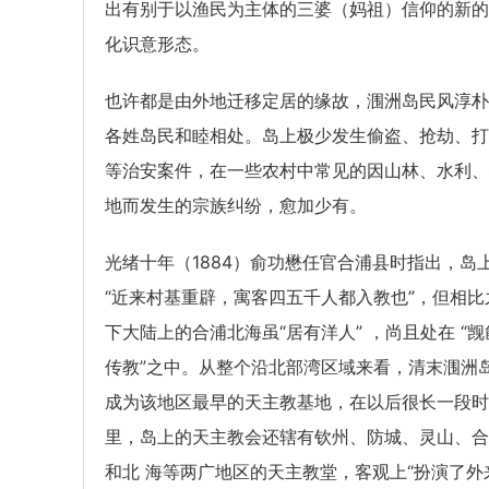
出有别于以渔民为主体的三婆（妈祖）信仰的新的
化识意形态。
也许都是由外地迁移定居的缘故，涠洲岛民风淳朴
各姓岛民和睦相处。岛上极少发生偷盗、抢劫、打
等治安案件，在一些农村中常见的因山林、水利、
地而发生的宗族纠纷，愈加少有。
光绪十年（1884）俞功懋任官合浦县时指出，岛
“近来村基重辟，寓客四五千人都入教也”，但相比
下大陆上的合浦北海虽“居有洋人” ，尚且处在 “觊
传教”之中。从整个沿北部湾区域来看，清末涠洲
成为该地区最早的天主教基地，在以后很长一段时
里，岛上的天主教会还辖有钦州、防城、灵山、合
和北 海等两广地区的天主教堂，客观上“扮演了外