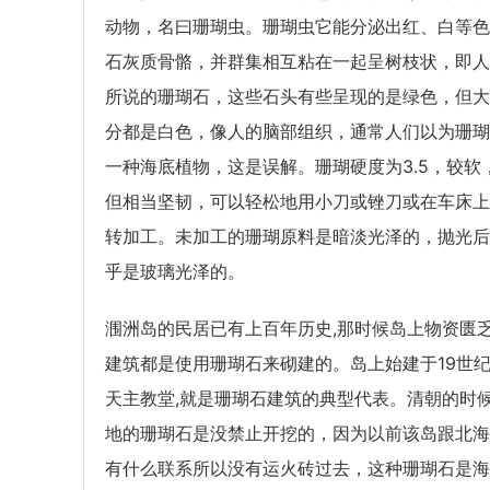
动物，名曰珊瑚虫。珊瑚虫它能分泌出红、白等色
石灰质骨骼，并群集相互粘在一起呈树枝状，即人
所说的珊瑚石，这些石头有些呈现的是绿色，但大
分都是白色，像人的脑部组织，通常人们以为珊瑚
一种海底植物，这是误解。珊瑚硬度为3.5，较软
但相当坚韧，可以轻松地用小刀或锉刀或在车床上
转加工。未加工的珊瑚原料是暗淡光泽的，抛光后
乎是玻璃光泽的。
涠洲岛的民居已有上百年历史,那时候岛上物资匮乏
建筑都是使用珊瑚石来砌建的。岛上始建于19世
天主教堂,就是珊瑚石建筑的典型代表。清朝的时
地的珊瑚石是没禁止开挖的，因为以前该岛跟北海
有什么联系所以没有运火砖过去，这种珊瑚石是海