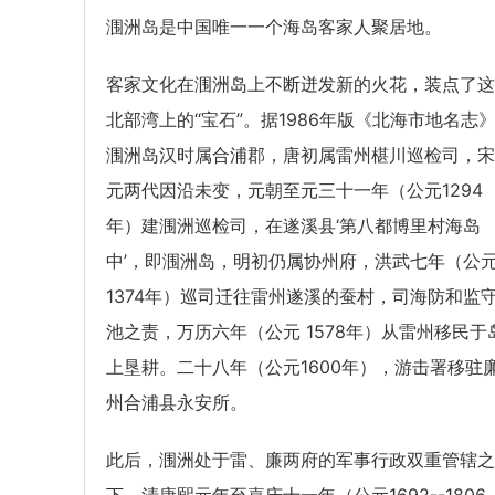
涠洲岛是中国唯一一个海岛客家人聚居地。
客家文化在涠洲岛上不断迸发新的火花，装点了这
北部湾上的“宝石”。据1986年版《北海市地名志
涠洲岛汉时属合浦郡，唐初属雷州椹川巡检司，宋
元两代因沿未变，元朝至元三十一年（公元1294
年）建涠洲巡检司，在遂溪县‘第八都博里村海岛
中’，即涠洲岛，明初仍属协州府，洪武七年（公
1374年）巡司迁往雷州遂溪的蚕村，司海防和监
池之责，万历六年（公元 1578年）从雷州移民于
上垦耕。二十八年（公元1600年），游击署移驻
州合浦县永安所。
此后，涠洲处于雷、廉两府的军事行政双重管辖之