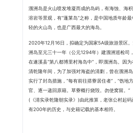
涠洲岛是火山喷发堆凝而成的岛屿，有海蚀、海积
溶岩等景观，有“蓬莱岛”之称，是中国地质年龄最
轻的火山岛，也是广西最大的海岛。
2020年12月16日，拟确定为国家5A级旅游景区
洲岛至元三十一年（公元1294年）建涠洲巡检司
在遂溪县“第八都博里村海岛中”，即涠洲岛。因为
清乾隆年间，为了加强对海盗的清剿，曾在涠洲岛
实行了封岛措施，“每有前往搭藔居住者”，“饬地
官、逐一递回原籍。草藔概行烧毁。勿使窝留。”
(《清实录乾隆朝实录》)由此推算，老张公村起码
有200年的历史，与史籍记载的基本相符。