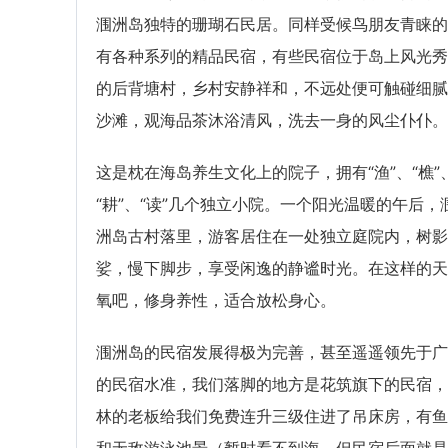
涠洲岛独特的珊瑚石民居。同样受候鸟朋友青睐的
有各种系列的精品民宿，有些民宿位于岛上风光秀
的后背塘村，乡村安静祥和，不远处便可触碰细腻
沙滩，观海品茶沐浴清风，洗去一身的风尘仆仆。
这是枕在海岛养生文化上的院子，拥有“渔”、“樵”
“耕”、“读”几个独立小院。一个阳光温暖的午后，
洲岛古村落里，游客居住在一处独立庭院内，树影
娑，慢下脚步，享受闲逸的静谧时光。在这样的天
氧吧，修身养性，适合放松身心。
涠洲岛的民宿发展得极为完善，甚至遥遥领先于广
的民宿水准，我们落脚的地方是花筑旗下的民宿，
林的老板给我们免费连升三级住进了吊床房，有鱼