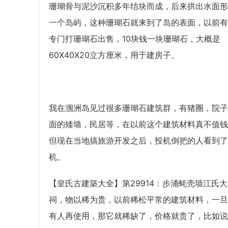
珊瑚骨与泥沙沉积多年结块而成，后来拱出水面形
一个岛屿，这种珊瑚石就来到了岛的表面，以前有
专门打珊瑚石出售，10块钱一块珊瑚石，大概是
60X40X20立方厘米，用于建房子。
我在涠洲岛见过很多珊瑚石建筑群，有猪圈，院子
面的矮墙，民居等，在以前这个建筑材料真不值钱
但现在当地搞旅游开发之后，投机倒把的人看到了
机。
【皇氏古建築大全】第29914：步涌蚝壳墙江氏
祠，物以稀为贵，以前稀松平常的建筑材料，一旦
有人再使用，那它就稀缺了，价格就贵了，比如说