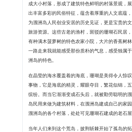
成大小村落，形成了建筑特色鲜明的村落景观，展
出丰富多彩的民俗特征，蕴含着厚重的人文底蕴，
为涠洲岛人民创业安居的历史见证，更是宝贵的文
旅游资源。这些古老的渔村，斑驳的珊瑚石民居，
有种满木菠萝树的特色农家小院，大片的香蕉树林
一路走来我就能感受那份质朴的气息，感受独属于
洲岛的特色。
在晶莹的海水覆盖着的海底，珊瑚是美得令人惊叹
事物，它是海底的精灵，耀眼夺目，繁花似锦，五
缤纷。而当它渐渐变成石头后，就被勤劳聪明的涠
岛民用来做为建筑材料，在涠洲岛建成自己的家园
涠洲岛的各个村落，处处可见珊瑚石建成的老石屋
当年人们来到这个荒岛，披荆斩棘开始了孤岛的拓