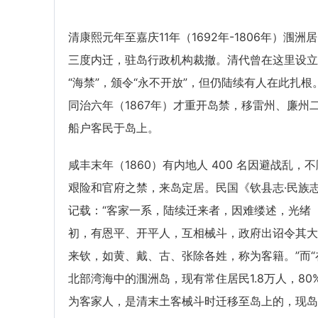
清康熙元年至嘉庆11年（1692年-1806年）涠洲
三度内迁，驻岛行政机构裁撤。清代曾在这里设立
“海禁”，颁令“永不开放”，但仍陆续有人在此扎根
同治六年（1867年）才重开岛禁，移雷州、廉州
船户客民于岛上。
咸丰末年（1860）有内地人 400 名因避战乱，不
艰险和官府之禁，来岛定居。民国《钦县志·民族
记载：“客家一系，陆续迁来者，因难缕述，光绪
初，有恩平、开平人，互相械斗，政府出诏令其大
来钦，如黄、戴、古、张除各姓，称为客籍。”而“
北部湾海中的涠洲岛，现有常住居民1.8万人，80
为客家人，是清末土客械斗时迁移至岛上的，现岛