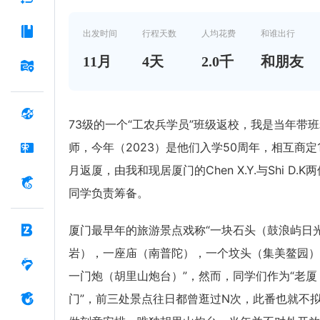
出发时间
行程天数
人均花费
和谁出行
11
月
4
天
2.0千
和朋友
73级的一个“工农兵学员”班级返校，我是当年带
师，今年（2023）是他们入学50周年，相互商定1
月返厦，由我和现居厦门的Chen X.Y.与Shi D.K
同学负责筹备。
厦门最早年的旅游景点戏称“一块石头（鼓浪屿日
岩），一座庙（南普陀），一个坟头（集美鳌园）
一门炮（胡里山炮台）”，然而，同学们作为“老厦
门”，前三处景点往日都曾逛过N次，此番也就不