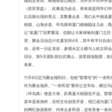
做刻意安排。唯独胡里山炮台，当年并不对外开放
（驻军营盘），此番选为必去。再有就是同学们毕
以后新出现的景点，其数量众多，我们从中挑选厦
校园、山海步道、环岛路和厦门植物园这几处，既
让“老厦门”旧梦重温，也能让大家体验到厦门之巨
变。聚会活动总计在厦安排4天，其中有半日自由
动，还有一日赴龙岩，参观永定土楼与上杭古田会
旧址。第5天团队前往武夷山，游罢就地散团，各
各家。
11月6日定为聚会报到日，包租“曽厝垵”的“一舍民
作为聚会场所。“一舍民宿”紧邻公交车站，横过马
（环岛路）便是大海，距离厦大校园也不远。曽厝
原本是座渔村，后经文化创意开发，现已成为厦门
的网红旅游新村，内有众多民宿，还有美食一条街