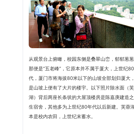
从观景台上俯瞰，校园东侧是叠翠山峦，郁郁葱葱
那便是“五老峰”，它原本并不属于厦大，上世纪8
代，厦门市将海拔80米以下的山坡全部划归厦大
是山坡上便有了大片的楼宇。以下照片除水面（芙
湖）背后两座长条状的大屋顶楼房是陈嘉庚建造之
生宿舍，其他多为上世纪80年代以后新建。芙蓉
本是校内农田，上世纪末蓄水。