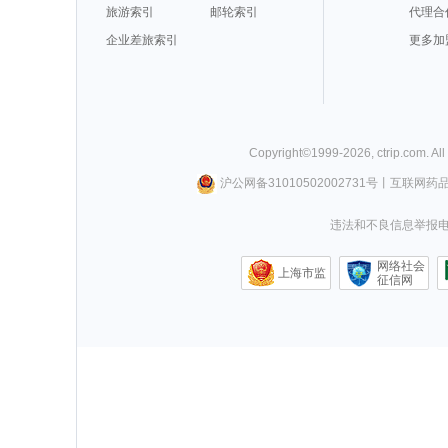
旅游索引
邮轮索引
代理合
企业差旅索引
更多加
Copyright©
1999-
2026
,
ctrip.com
. Al
沪公网备31010502002731号
丨
互联网药
违法和不良信息举报电话0
网络社会
上海市监
征信网