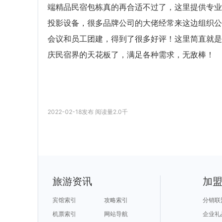
端精品民宿包栋真的再合适不过了，这里提供专业
投影设备，很多品牌公司的大佬经常来这边组织公
会议和员工团建，得到了很多好评！这里简直就是
庆民宿界的天花板了，满足各种需求，无敌棒！
2022-02-18
发布
阅读量
2.0千
旅游资讯
加
宾馆索引
攻略索引
分销联
机票索引
网站导航
企业礼