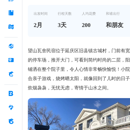
太阳
出发时间
行程天数
人均花费
和谁出行
2
月
3
天
200
和朋友
望山瓦舍民宿位于延庆区旧县镇古城村，门前有宽
的停车场，推开大门，可看到简约时尚的二层，阳
铺洒在整个院子里，令人心情非常畅快愉悦！小院
合亲子游戏，烧烤晒太阳，就像回到了儿时的日子
炊烟袅袅，无忧无虑，寄情于山水之间。