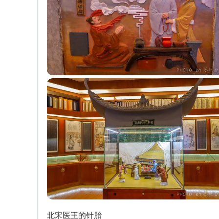
北宋医王的针胎