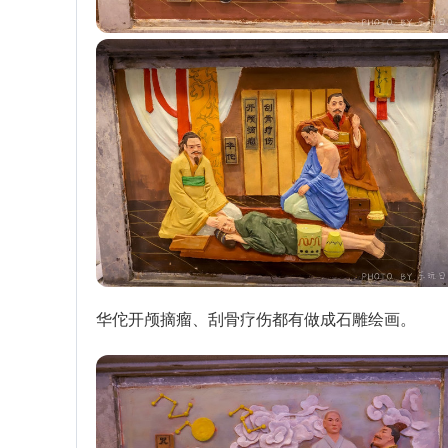
华佗开颅摘瘤、刮骨疗伤都有做成石雕绘画。