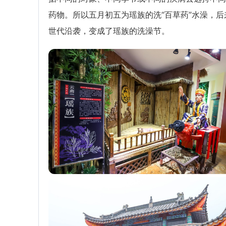
药物。所以五月初五为瑶族的洗“百草药”水澡，后
世代沿袭，变成了瑶族的洗澡节。