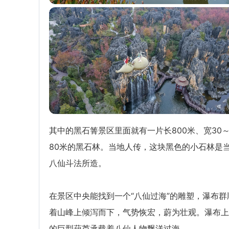
其中的黑石箐景区里面就有一片长800米、宽30
80米的黑石林。当地人传，这块黑色的小石林是
八仙斗法所造。
在景区中央能找到一个“八仙过海”的雕塑，瀑布群
着山峰上倾泻而下，气势恢宏，蔚为壮观。瀑布上
的巨型葫芦承载着八仙人物飘洋过海。