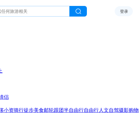
登录
上
情侣
侈
小资
骑行
徒步
美食
邮轮
跟团
半自由行
自由行
人文
自驾
摄影
购物