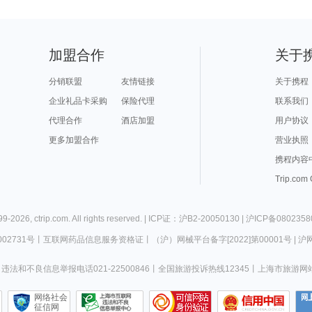
加盟合作
关于
分销联盟
友情链接
关于携程
企业礼品卡采购
保险代理
联系我们
代理合作
酒店加盟
用户协议
更多加盟合作
营业执照
携程内容
Trip.com
99-
2026
,
ctrip.com
. All rights reserved. |
ICP证：沪B2-20050130
|
沪ICP备0802358
02731号
丨
互联网药品信息服务资格证
丨
（沪）网械平台备字[2022]第00001号
|
沪网
违法和不良信息举报电话021-22500846
丨
全国旅游投诉热线12345
丨
上海市旅游网
网络社会
征信网