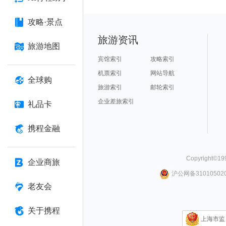
攻略·景点
旅游资讯
旅游地图
宾馆索引
攻略索引
机票索引
网站导航
全球购
旅游索引
邮轮索引
企业差旅索引
礼品卡
携程金融
Copyright©
19
企业商旅
沪公网备310105020
老友会
关于携程
上海市监