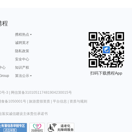
携程
携程热点
诚聘英才
隐私政策
安全中心
中心
知识产权
扫码下载携程App
 Group
算法公示
0号-3
|
网信算备310105117481904230015号
食备1050001号
|
旅游度假资质
|
平台信息
|
资质与规则
站落实诚信建设主体责任承诺书