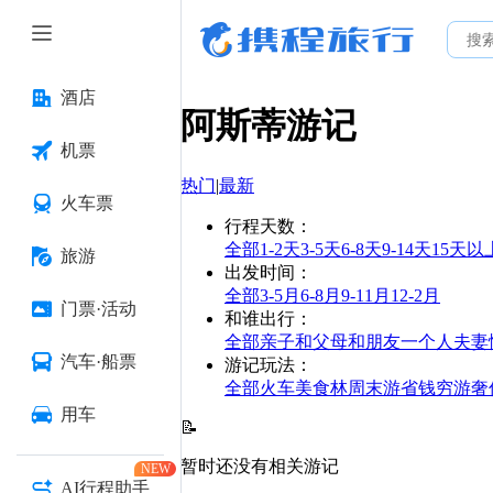
酒店
阿斯蒂
游记
机票
热门
|
最新
火车票
行程天数
：
全部
1-2天
3-5天
6-8天
9-14天
15天以
旅游
出发时间
：
全部
3-5月
6-8月
9-11月
12-2月
门票·活动
和谁出行
：
全部
亲子
和父母
和朋友
一个人
夫妻
汽车·船票
游记玩法
：
全部
火车
美食林
周末游
省钱
穷游
奢
用车
📝
暂时还没有相关游记
NEW
AI行程助手