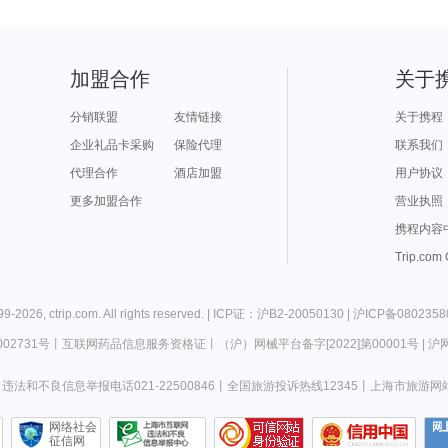
加盟合作
关于
分销联盟
友情链接
关于携程
企业礼品卡采购
保险代理
联系我们
代理合作
酒店加盟
用户协议
更多加盟合作
营业执照
携程内容
Trip.com
99-
2026
,
ctrip.com
. All rights reserved. |
ICP证：沪B2-20050130
|
沪ICP备0802358
02731号
丨
互联网药品信息服务资格证
丨
（沪）网械平台备字[2022]第00001号
|
沪网
违法和不良信息举报电话021-22500846
丨
全国旅游投诉热线12345
丨
上海市旅游网
网络社会
征信网