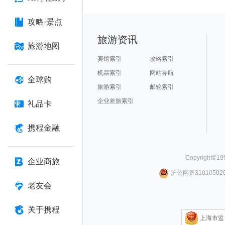
攻略·景点
旅游资讯
旅游地图
宾馆索引
攻略索引
机票索引
网站导航
全球购
旅游索引
邮轮索引
企业差旅索引
礼品卡
携程金融
Copyright©
19
企业商旅
沪公网备310105020
老友会
关于携程
上海市监