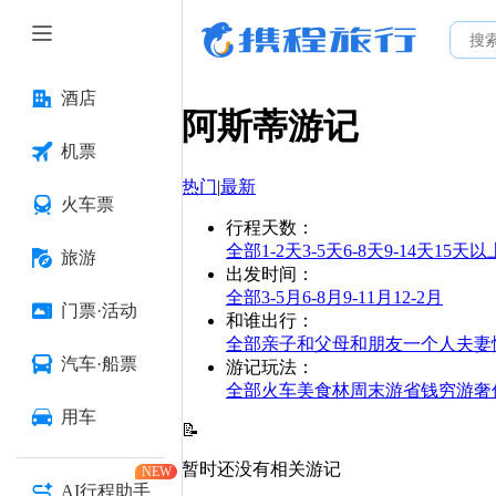
酒店
阿斯蒂
游记
机票
热门
|
最新
火车票
行程天数
：
全部
1-2天
3-5天
6-8天
9-14天
15天以
旅游
出发时间
：
全部
3-5月
6-8月
9-11月
12-2月
门票·活动
和谁出行
：
全部
亲子
和父母
和朋友
一个人
夫妻
汽车·船票
游记玩法
：
全部
火车
美食林
周末游
省钱
穷游
奢
用车
📝
暂时还没有相关游记
NEW
AI行程助手