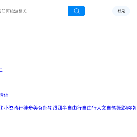
登录
上
情侣
侈
小资
骑行
徒步
美食
邮轮
跟团
半自由行
自由行
人文
自驾
摄影
购物