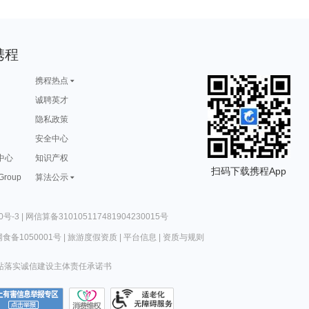
携程
携程热点
诚聘英才
隐私政策
安全中心
中心
知识产权
扫码下载携程App
 Group
算法公示
0号-3
|
网信算备310105117481904230015号
食备1050001号
|
旅游度假资质
|
平台信息
|
资质与规则
站落实诚信建设主体责任承诺书