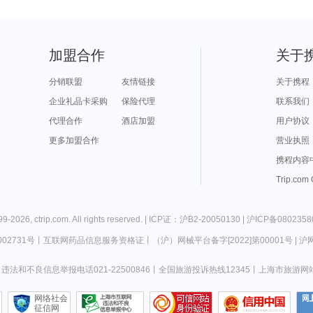
加盟合作
关于
分销联盟
友情链接
关于携程
企业礼品卡采购
保险代理
联系我们
代理合作
酒店加盟
用户协议
更多加盟合作
营业执照
携程内容
Trip.com
99-
2026
,
ctrip.com
. All rights reserved. |
ICP证：沪B2-20050130
|
沪ICP备0802358
02731号
丨
互联网药品信息服务资格证
丨
（沪）网械平台备字[2022]第00001号
|
沪网
违法和不良信息举报电话021-22500846
丨
全国旅游投诉热线12345
丨
上海市旅游网
网络社会
征信网