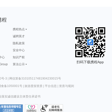
携程
携程热点
诚聘英才
隐私政策
安全中心
中心
知识产权
扫码下载携程App
 Group
算法公示
0号-3
|
网信算备310105117481904230015号
食备1050001号
|
旅游度假资质
|
平台信息
|
资质与规则
站落实诚信建设主体责任承诺书