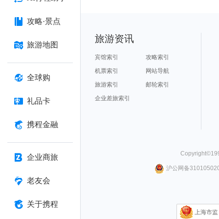
攻略·景点
旅游资讯
旅游地图
宾馆索引
攻略索引
机票索引
网站导航
全球购
旅游索引
邮轮索引
企业差旅索引
礼品卡
携程金融
Copyright©
19
企业商旅
沪公网备310105020
老友会
关于携程
上海市监