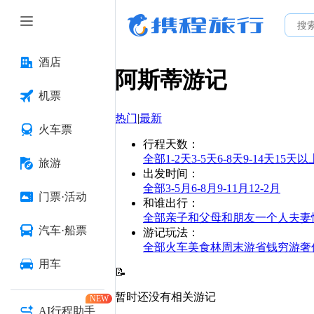
酒店
阿斯蒂
游记
机票
热门
|
最新
火车票
行程天数
：
全部
1-2天
3-5天
6-8天
9-14天
15天以
旅游
出发时间
：
全部
3-5月
6-8月
9-11月
12-2月
门票·活动
和谁出行
：
全部
亲子
和父母
和朋友
一个人
夫妻
汽车·船票
游记玩法
：
全部
火车
美食林
周末游
省钱
穷游
奢
用车
📝
暂时还没有相关游记
NEW
AI行程助手