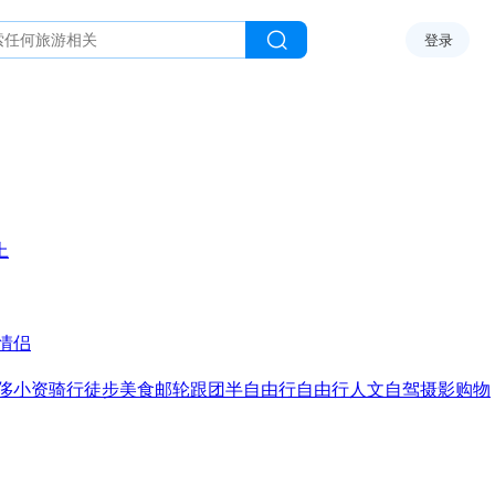
登录
上
情侣
侈
小资
骑行
徒步
美食
邮轮
跟团
半自由行
自由行
人文
自驾
摄影
购物