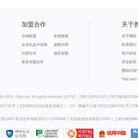
加盟合作
关于
分销联盟
友情链接
关于携程
企业礼品卡采购
保险代理
联系我们
代理合作
酒店加盟
用户协议
更多加盟合作
营业执照
携程内容
Trip.com
99-
2026
,
ctrip.com
. All rights reserved. |
ICP证：沪B2-20050130
|
沪ICP备0802358
02731号
丨
互联网药品信息服务资格证
丨
（沪）网械平台备字[2022]第00001号
|
沪网
违法和不良信息举报电话021-22500846
丨
全国旅游投诉热线12345
丨
上海市旅游网
网络社会
征信网