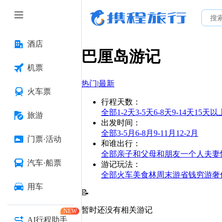
酒店
巴厘岛
游记
机票
热门
|
最新
火车票
行程天数
：
全部
1-2天
3-5天
6-8天
9-14天
15天以
旅游
出发时间
：
全部
3-5月
6-8月
9-11月
12-2月
门票·活动
和谁出行
：
全部
亲子
和父母
和朋友
一个人
夫妻
汽车·船票
游记玩法
：
全部
火车
美食林
周末游
省钱
穷游
奢
用车
📝
暂时还没有相关游记
NEW
AI行程助手