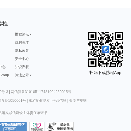
携程
携程热点
诚聘英才
隐私政策
安全中心
中心
知识产权
扫码下载携程App
 Group
算法公示
0号-3
|
网信算备310105117481904230015号
食备1050001号
|
旅游度假资质
|
平台信息
|
资质与规则
站落实诚信建设主体责任承诺书