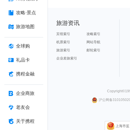
攻略·景点
旅游资讯
旅游地图
宾馆索引
攻略索引
机票索引
网站导航
全球购
旅游索引
邮轮索引
企业差旅索引
礼品卡
携程金融
Copyright©
19
企业商旅
沪公网备310105020
老友会
关于携程
上海市监