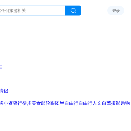
登录
上
情侣
侈
小资
骑行
徒步
美食
邮轮
跟团
半自由行
自由行
人文
自驾
摄影
购物