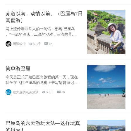
赤道以南，动情以前。（巴厘岛7日
闺蜜游）
网上流传着非常火的一句话，形容 巴厘岛
。“一流的酒店，二流的沙滩，三流的景
点。”这
唇诓堤澄

6.3千

12
简单游巴厘
今天是正式开始巴厘岛旅程的第一天，现在
我坐在飞往巴厘岛的飞机上来写这篇游记。
总体来说
在大连的点点滴滴

5.6千

16
巴厘岛的六天游玩大法—这样玩真
的很bali