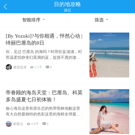
目的地攻略
游记
智能排序
筛选
[By Yozuki]?与你相遇，怦然心动 |
绮丽巴厘岛的8日
你，见过 巴厘岛 的海吗？时而狂妄汹涌，时
而温柔恬静变幻莫测的蓝，捉摸不透的澈这
些是
唇诓堤澄

2.1千

0
帝眷顾的海岛天堂：巴厘岛、科莫
多岛盛夏七日初体验！
偷心海岛这里有原生态的热带雨林地貌这里
有大自然最独特的色彩这里的海鲜全球最便
宜这里的
郁青云

4.9千

8