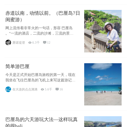
赤道以南，动情以前。（巴厘岛7日
闺蜜游）
网上流传着非常火的一句话，形容 巴厘岛
。“一流的酒店，二流的沙滩，三流的景
点。”这
唇诓堤澄

6.3千

12
简单游巴厘
今天是正式开始巴厘岛旅程的第一天，现在
我坐在飞往巴厘岛的飞机上来写这篇游记。
总体来说
在大连的点点滴滴

5.6千

16
巴厘岛的六天游玩大法—这样玩真
的很bali