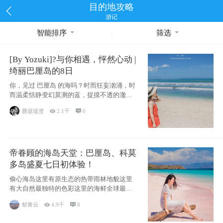
目的地攻略
游记
智能排序
筛选
[By Yozuki]?与你相遇，怦然心动 |
绮丽巴厘岛的8日
你，见过 巴厘岛 的海吗？时而狂妄汹涌，时
而温柔恬静变幻莫测的蓝，捉摸不透的澈这
些是
唇诓堤澄

2.1千

0
帝眷顾的海岛天堂：巴厘岛、科莫
多岛盛夏七日初体验！
偷心海岛这里有原生态的热带雨林地貌这里
有大自然最独特的色彩这里的海鲜全球最便
宜这里的
郁青云

4.9千

8