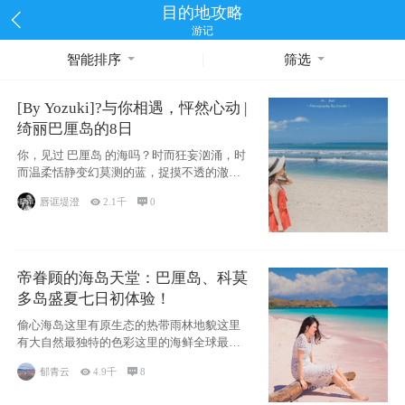
目的地攻略
游记
智能排序
筛选
[By Yozuki]?与你相遇，怦然心动 |
绮丽巴厘岛的8日
你，见过 巴厘岛 的海吗？时而狂妄汹涌，时
而温柔恬静变幻莫测的蓝，捉摸不透的澈这
些是
唇诓堤澄

2.1千

0
帝眷顾的海岛天堂：巴厘岛、科莫
多岛盛夏七日初体验！
偷心海岛这里有原生态的热带雨林地貌这里
有大自然最独特的色彩这里的海鲜全球最便
宜这里的
郁青云

4.9千

8