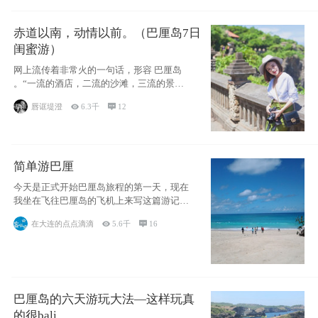
赤道以南，动情以前。（巴厘岛7日
闺蜜游）
网上流传着非常火的一句话，形容 巴厘岛
。“一流的酒店，二流的沙滩，三流的景
点。”这
唇诓堤澄

6.3千

12
简单游巴厘
今天是正式开始巴厘岛旅程的第一天，现在
我坐在飞往巴厘岛的飞机上来写这篇游记。
总体来说
在大连的点点滴滴

5.6千

16
巴厘岛的六天游玩大法—这样玩真
的很bali