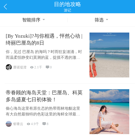
目的地攻略
游记
智能排序
筛选
[By Yozuki]?与你相遇，怦然心动 |
绮丽巴厘岛的8日
你，见过 巴厘岛 的海吗？时而狂妄汹涌，时
而温柔恬静变幻莫测的蓝，捉摸不透的澈这
些是
唇诓堤澄

2.1千

0
帝眷顾的海岛天堂：巴厘岛、科莫
多岛盛夏七日初体验！
偷心海岛这里有原生态的热带雨林地貌这里
有大自然最独特的色彩这里的海鲜全球最便
宜这里的
郁青云

4.9千

8