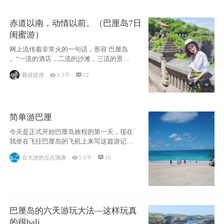
赤道以南，动情以前。（巴厘岛7日
闺蜜游）
网上流传着非常火的一句话，形容 巴厘岛
。“一流的酒店，二流的沙滩，三流的景
点。”这
唇诓堤澄

6.3千

12
简单游巴厘
今天是正式开始巴厘岛旅程的第一天，现在
我坐在飞往巴厘岛的飞机上来写这篇游记。
总体来说
在大连的点点滴滴

5.6千

16
巴厘岛的六天游玩大法—这样玩真
的很bali