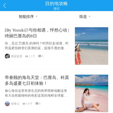
目的地攻略
游记
智能排序
筛选
[By Yozuki]?与你相遇，怦然心动 |
绮丽巴厘岛的8日
你，见过 巴厘岛 的海吗？时而狂妄汹涌，时
而温柔恬静变幻莫测的蓝，捉摸不透的澈这
些是
唇诓堤澄

2.1千

0
帝眷顾的海岛天堂：巴厘岛、科莫
多岛盛夏七日初体验！
偷心海岛这里有原生态的热带雨林地貌这里
有大自然最独特的色彩这里的海鲜全球最便
宜这里的
郁青云

4.9千

8