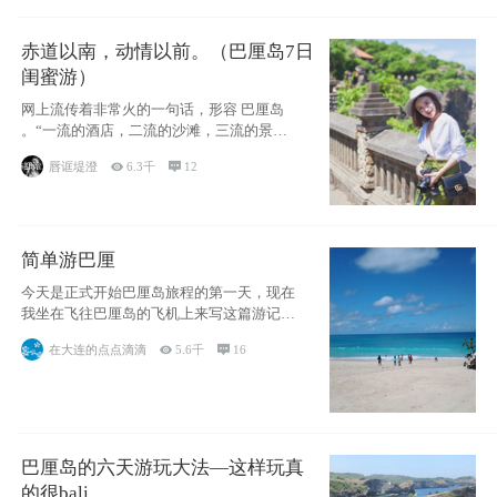
赤道以南，动情以前。（巴厘岛7日
闺蜜游）
网上流传着非常火的一句话，形容 巴厘岛
。“一流的酒店，二流的沙滩，三流的景
点。”这
唇诓堤澄

6.3千

12
简单游巴厘
今天是正式开始巴厘岛旅程的第一天，现在
我坐在飞往巴厘岛的飞机上来写这篇游记。
总体来说
在大连的点点滴滴

5.6千

16
巴厘岛的六天游玩大法—这样玩真
的很bali