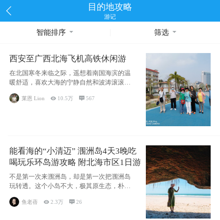
目的地攻略
游记
智能排序
筛选
西安至广西北海飞机高铁休闲游
在北国寒冬来临之际，遥想着南国海滨的温
暖舒适，喜欢大海的宁静自然和波涛滚滚，
海滨城市
莱恩 Lion

10.5万

567
能看海的“小清迈” 涠洲岛4天3晚吃
喝玩乐环岛游攻略 附北海市区1日游
不是第一次来涠洲岛，却是第一次把涠洲岛
玩转透。这个小岛不大，极其原生态，朴
实，纯粹，
鱼老蓓

2.3万

26