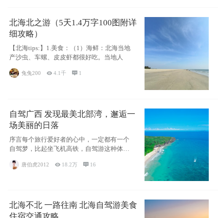
北海北之游（5天1.4万字100图附详
细攻略）
【北海tips:】1.美食：（1）海鲜：北海当地
产沙虫、车螺、皮皮虾都很好吃。当地人
兔兔200

4.1千

1
自驾广西 发现最美北部湾，邂逅一
场美丽的日落
序言每个旅行爱好者的心中，一定都有一个
自驾梦，比起坐飞机高铁，自驾游这种体验
感十足的
唐伯虎2012

18.2万

16
北海不北 一路往南 北海自驾游美食
住宿交通攻略