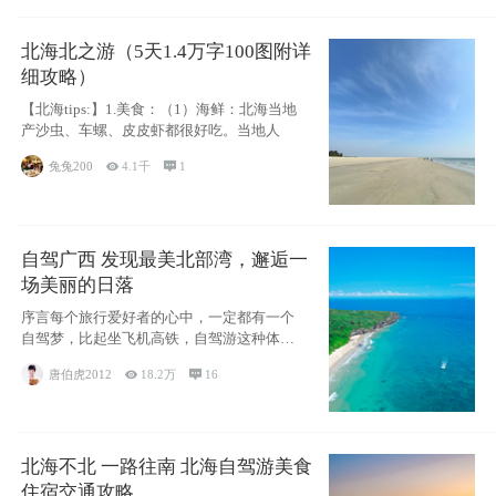
北海北之游（5天1.4万字100图附详
细攻略）
【北海tips:】1.美食：（1）海鲜：北海当地
产沙虫、车螺、皮皮虾都很好吃。当地人
兔兔200

4.1千

1
自驾广西 发现最美北部湾，邂逅一
场美丽的日落
序言每个旅行爱好者的心中，一定都有一个
自驾梦，比起坐飞机高铁，自驾游这种体验
感十足的
唐伯虎2012

18.2万

16
北海不北 一路往南 北海自驾游美食
住宿交通攻略