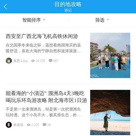
目的地攻略
游记
智能排序
筛选
西安至广西北海飞机高铁休闲游
在北国寒冬来临之际，遥想着南国海滨的温
暖舒适，喜欢大海的宁静自然和波涛滚滚，
海滨城市
莱恩 Lion

10.5万

567
能看海的“小清迈” 涠洲岛4天3晚吃
喝玩乐环岛游攻略 附北海市区1日游
不是第一次来涠洲岛，却是第一次把涠洲岛
玩转透。这个小岛不大，极其原生态，朴
实，纯粹，
鱼老蓓

2.3万

26