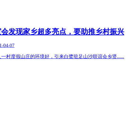
谊会发现家乡超多亮点，要助推乡村振兴
1-04-07
又一村度假山庄的环境好，引来白鹭驻足山沙联谊会乡贤
......