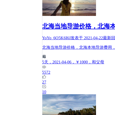
北海当地导游价格，北海
YoYo_6O5K6I6J
发表于
2021-04-22
最新
北海当地导游价格，北海本地导游费用
5
天
，2021-04-06
，￥1000
，和父母
5572
27
10