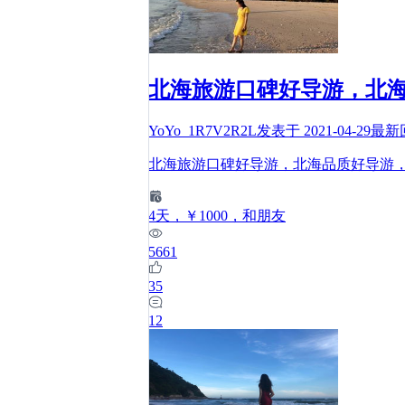
北海旅游口碑好导游，北
YoYo_1R7V2R2L
发表于
2021-04-29
最新
北海旅游口碑好导游，北海品质好导游
4
天
，￥1000
，和朋友
5661
35
12