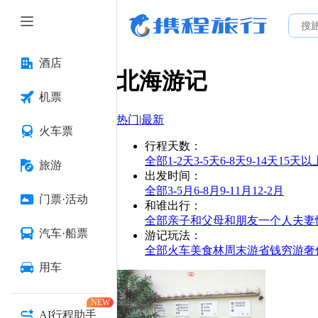
酒店
北海
游记
机票
热门
|
最新
火车票
行程天数
：
全部
1-2天
3-5天
6-8天
9-14天
15天以
旅游
出发时间
：
全部
3-5月
6-8月
9-11月
12-2月
门票·活动
和谁出行
：
全部
亲子
和父母
和朋友
一个人
夫妻
汽车·船票
游记玩法
：
全部
火车
美食林
周末游
省钱
穷游
奢
用车
NEW
AI行程助手