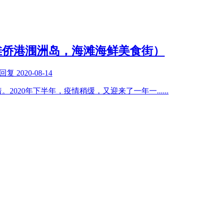
滩侨港涠洲岛，海滩海鲜美食街）
回复
2020-08-14
着。2020年下半年，疫情稍缓，又迎来了一年一
......