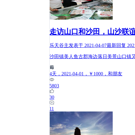
走访山口和沙田，山沙联
乐天谷主
发表于
2021-04-07
最新回复
202
沙田镇美人鱼古郡海边落日美景山口镇
4
天
，2021-04-01
，￥1000
，和朋友
5803
30
11