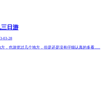
机三日游
3-03-28
地方，也游览过几个地方，但是还是没有仔细认真的多看
......