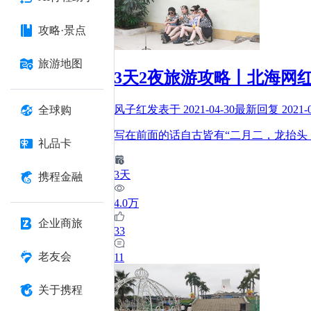
攻略·景点
旅游地图
3天2夜旅游攻略丨北海网
风子红
发表于
2021-04-30
最新回复
2021-
全球购
写在前面的话自古皆有“二月二，龙抬头
礼品卡
3
天
携程金融
4.0万
企业商旅
33
老友会
11
关于携程