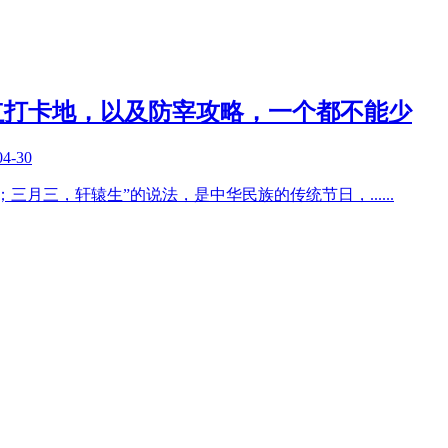
红打卡地，以及防宰攻略，一个都不能少
04-30
；三月三，轩辕生”的说法，是中华民族的传统节日，
......