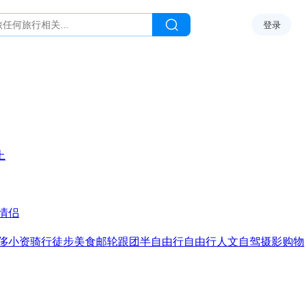
登录
上
情侣
侈
小资
骑行
徒步
美食
邮轮
跟团
半自由行
自由行
人文
自驾
摄影
购物