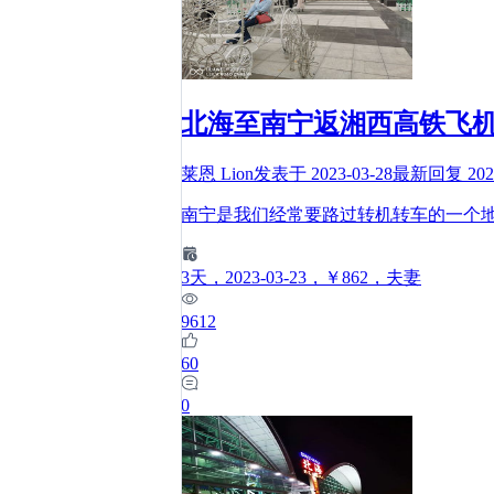
北海至南宁返湘西高铁飞
莱恩 Lion
发表于
2023-03-28
最新回复
202
南宁是我们经常要路过转机转车的一个
3
天
，2023-03-23
，￥862
，夫妻
9612
60
0