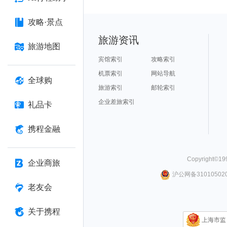
攻略·景点
旅游资讯
旅游地图
宾馆索引
攻略索引
机票索引
网站导航
全球购
旅游索引
邮轮索引
企业差旅索引
礼品卡
携程金融
Copyright©
19
企业商旅
沪公网备310105020
老友会
关于携程
上海市监