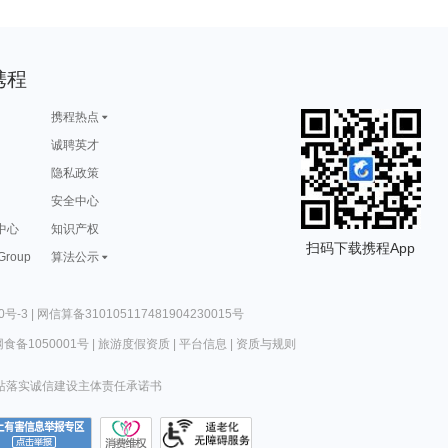
携程
携程热点
诚聘英才
隐私政策
安全中心
中心
知识产权
扫码下载携程App
 Group
算法公示
0号-3
|
网信算备310105117481904230015号
食备1050001号
|
旅游度假资质
|
平台信息
|
资质与规则
站落实诚信建设主体责任承诺书