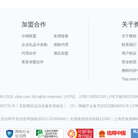
加盟合作
关于
分销联盟
友情链接
关于携程
企业礼品卡采购
保险代理
联系我们
代理合作
酒店加盟
用户协议
更多加盟合作
营业执照
携程内容
Trip.com
99-
2026
,
ctrip.com
. All rights reserved. |
ICP证：沪B2-20050130
|
沪ICP备0802358
02731号
丨
互联网药品信息服务资格证
丨
（沪）网械平台备字[2022]第00001号
|
沪网
违法和不良信息举报电话021-22500846
丨
全国旅游投诉热线12345
丨
上海市旅游网
网络社会
征信网