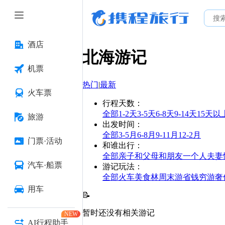
酒店
北海
游记
机票
热门
|
最新
火车票
行程天数
：
全部
1-2天
3-5天
6-8天
9-14天
15天以
旅游
出发时间
：
全部
3-5月
6-8月
9-11月
12-2月
门票·活动
和谁出行
：
全部
亲子
和父母
和朋友
一个人
夫妻
汽车·船票
游记玩法
：
全部
火车
美食林
周末游
省钱
穷游
奢
用车
📝
暂时还没有相关游记
NEW
AI行程助手