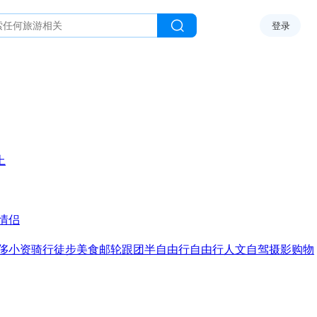
登录
上
情侣
侈
小资
骑行
徒步
美食
邮轮
跟团
半自由行
自由行
人文
自驾
摄影
购物