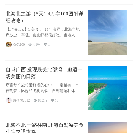
北海北之游（5天1.4万字100图附详
细攻略）
【北海tips:】1.美食：（1）海鲜：北海当地
产沙虫、车螺、皮皮虾都很好吃。当地人
兔兔200

4.1千

1
自驾广西 发现最美北部湾，邂逅一
场美丽的日落
序言每个旅行爱好者的心中，一定都有一个
自驾梦，比起坐飞机高铁，自驾游这种体验
感十足的
唐伯虎2012

18.2万

16
北海不北 一路往南 北海自驾游美食
住宿交通攻略