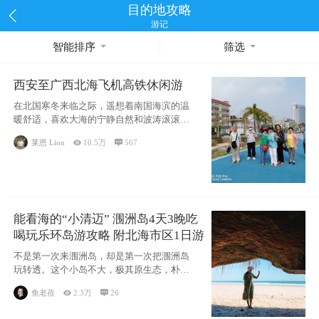
目的地攻略
游记
智能排序
筛选
西安至广西北海飞机高铁休闲游
在北国寒冬来临之际，遥想着南国海滨的温
暖舒适，喜欢大海的宁静自然和波涛滚滚，
海滨城市
莱恩 Lion

10.5万

567
能看海的“小清迈” 涠洲岛4天3晚吃
喝玩乐环岛游攻略 附北海市区1日游
不是第一次来涠洲岛，却是第一次把涠洲岛
玩转透。这个小岛不大，极其原生态，朴
实，纯粹，
鱼老蓓

2.3万

26