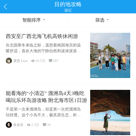
目的地攻略
游记
智能排序
筛选
西安至广西北海飞机高铁休闲游
在北国寒冬来临之际，遥想着南国海滨的温
暖舒适，喜欢大海的宁静自然和波涛滚滚，
海滨城市
莱恩 Lion

10.5万

567
能看海的“小清迈” 涠洲岛4天3晚吃
喝玩乐环岛游攻略 附北海市区1日游
不是第一次来涠洲岛，却是第一次把涠洲岛
玩转透。这个小岛不大，极其原生态，朴
实，纯粹，
鱼老蓓

2.3万

26