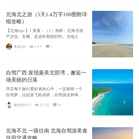
北海北之游（5天1.4万字100图附详
细攻略）
【北海tips:】1.美食：（1）海鲜：北海当地
产沙虫、车螺、皮皮虾都很好吃。当地人
兔兔200

4.1千

1
自驾广西 发现最美北部湾，邂逅一
场美丽的日落
序言每个旅行爱好者的心中，一定都有一个
自驾梦，比起坐飞机高铁，自驾游这种体验
感十足的
唐伯虎2012

18.2万

16
北海不北 一路往南 北海自驾游美食
住宿交通攻略