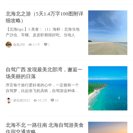
北海北之游（5天1.4万字100图附详
细攻略）
【北海tips:】1.美食：（1）海鲜：北海当地
产沙虫、车螺、皮皮虾都很好吃。当地人
兔兔200

4.1千

1
自驾广西 发现最美北部湾，邂逅一
场美丽的日落
序言每个旅行爱好者的心中，一定都有一个
自驾梦，比起坐飞机高铁，自驾游这种体验
感十足的
唐伯虎2012

18.2万

16
北海不北 一路往南 北海自驾游美食
住宿交通攻略