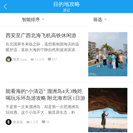
目的地攻略
游记
智能排序
筛选
西安至广西北海飞机高铁休闲游
在北国寒冬来临之际，遥想着南国海滨的温
暖舒适，喜欢大海的宁静自然和波涛滚滚，
海滨城市
莱恩 Lion

10.5万

567
能看海的“小清迈” 涠洲岛4天3晚吃
喝玩乐环岛游攻略 附北海市区1日游
不是第一次来涠洲岛，却是第一次把涠洲岛
玩转透。这个小岛不大，极其原生态，朴
实，纯粹，
鱼老蓓

2.3万

26