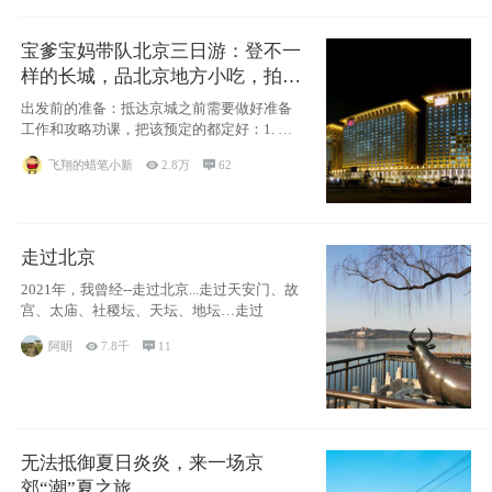
宝爹宝妈带队北京三日游：登不一
样的长城，品北京地方小吃，拍盘
古七星夜景！
出发前的准备：抵达京城之前需要做好准备
工作和攻略功课，把该预定的都定好：1. 酒
店尽
飞翔的蜡笔小新

2.8万

62
走过北京
2021年，我曾经--走过北京...走过天安门、故
宫、太庙、社稷坛、天坛、地坛…走过
阿眀

7.8千

11
无法抵御夏日炎炎，来一场京
郊“潮”夏之旅