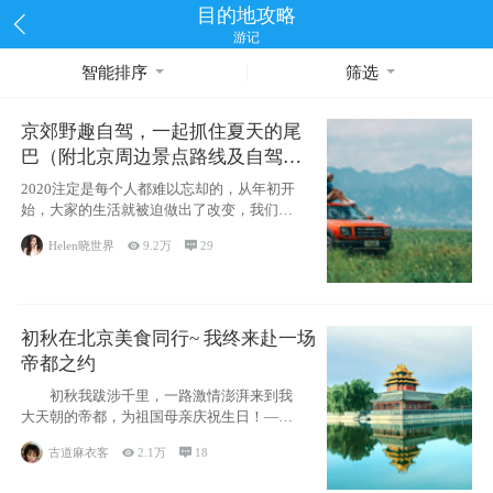
目的地攻略
游记
智能排序
筛选
京郊野趣自驾，一起抓住夏天的尾
巴（附北京周边景点路线及自驾攻
略）
2020注定是每个人都难以忘却的，从年初开
始，大家的生活就被迫做出了改变，我们也
不例外。本来双双辞职是为
Helen晓世界

9.2万

29
初秋在北京美食同行~ 我终来赴一场
帝都之约
初秋我跋涉千里，一路激情澎湃来到我
大天朝的帝都，为祖国母亲庆祝生日！——
请为我鼓
古道麻衣客

2.1万

18