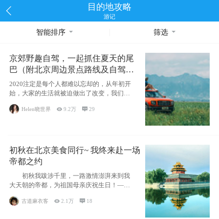
目的地攻略
游记
智能排序
筛选
京郊野趣自驾，一起抓住夏天的尾
巴（附北京周边景点路线及自驾攻
略）
2020注定是每个人都难以忘却的，从年初开
始，大家的生活就被迫做出了改变，我们也
不例外。本来双双辞职是为
Helen晓世界

9.2万

29
初秋在北京美食同行~ 我终来赴一场
帝都之约
初秋我跋涉千里，一路激情澎湃来到我
大天朝的帝都，为祖国母亲庆祝生日！——
请为我鼓
古道麻衣客

2.1万

18