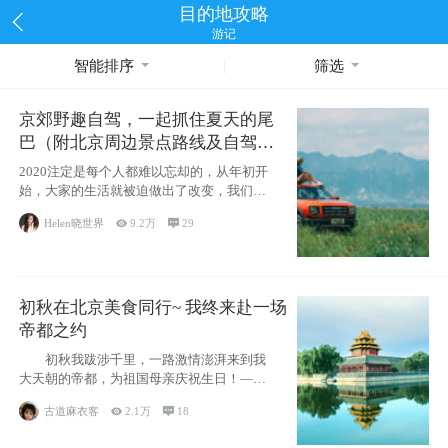
目的地攻略
游记
智能排序
筛选
京郊野趣自驾，一起抓住夏天的尾
巴（附北京周边景点路线及自驾攻
略）
2020注定是每个人都难以忘却的，从年初开
始，大家的生活就被迫做出了改变，我们也
不例外。本来双双辞职是为
Helen晓世界

9.2万

29
初秋在北京美食同行~ 我终来赴一场
帝都之约
初秋我跋涉千里，一路激情澎湃来到我
大天朝的帝都，为祖国母亲庆祝生日！——
请为我鼓
古道麻衣客

2.1万

18