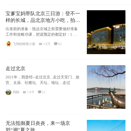
宝爹宝妈带队北京三日游：登不一
样的长城，品北京地方小吃，拍盘
古七星夜景！
出发前的准备：抵达京城之前需要做好准备
工作和攻略功课，把该预定的都定好：1. 酒
店尽
飞翔的蜡笔小新

2.8万

62
走过北京
2021年，我曾经--走过北京...走过天安门、故
宫、太庙、社稷坛、天坛、地坛…走过
阿眀

7.8千

11
无法抵御夏日炎炎，来一场京
郊“潮”夏之旅