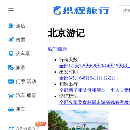
酒店
北京
游记
机票
热门
|
最新
火车票
行程天数
：
全部
1-2天
3-5天
6-8天
9-14天
15天以
旅游
出发时间
：
全部
3-5月
6-8月
9-11月
12-2月
门票·活动
和谁出行
：
全部
亲子
和父母
和朋友
一个人
夫妻
汽车·船票
游记玩法
：
全部
火车
美食林
周末游
省钱
穷游
奢
用车
NEW
AI行程助手