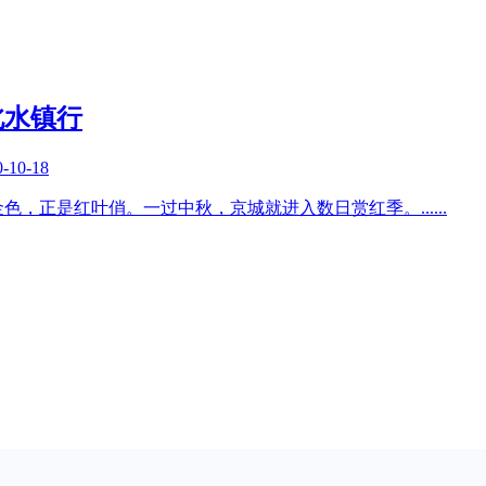
北水镇行
0-10-18
金色，正是红叶俏。一过中秋，京城就进入数日赏红季。
......