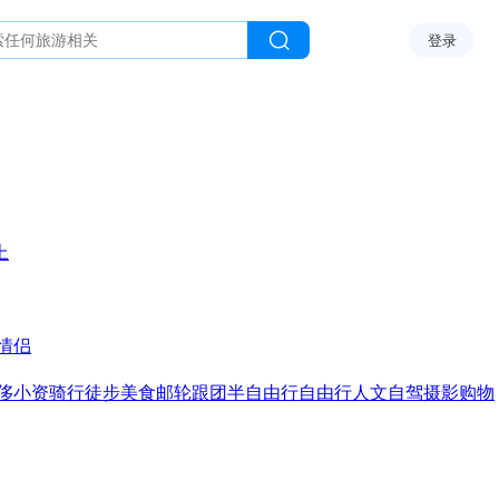
登录
上
情侣
侈
小资
骑行
徒步
美食
邮轮
跟团
半自由行
自由行
人文
自驾
摄影
购物