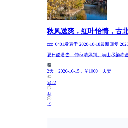
秋风送爽，红叶怡情，古
zzz_0401
发表于
2020-10-18
最新回复
202
夏日酷暑去，仲秋清风到。满山尽染赤
2
天
，2020-10-15
，￥1000
，夫妻
5422
33
15