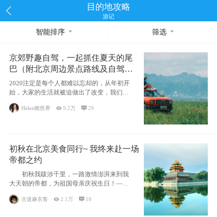
目的地攻略
游记
智能排序
筛选
京郊野趣自驾，一起抓住夏天的尾
巴（附北京周边景点路线及自驾攻
略）
2020注定是每个人都难以忘却的，从年初开
始，大家的生活就被迫做出了改变，我们也
不例外。本来双双辞职是为
Helen晓世界

9.2万

29
初秋在北京美食同行~ 我终来赴一场
帝都之约
初秋我跋涉千里，一路激情澎湃来到我
大天朝的帝都，为祖国母亲庆祝生日！——
请为我鼓
古道麻衣客

2.1万

18