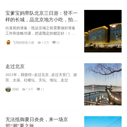
宝爹宝妈带队北京三日游：登不一
样的长城，品北京地方小吃，拍盘
古七星夜景！
出发前的准备：抵达京城之前需要做好准备
工作和攻略功课，把该预定的都定好：1. 酒
店尽
飞翔的蜡笔小新

2.8万

62
走过北京
2021年，我曾经--走过北京...走过天安门、故
宫、太庙、社稷坛、天坛、地坛…走过
阿眀

7.8千

11
无法抵御夏日炎炎，来一场京
郊“潮”夏之旅