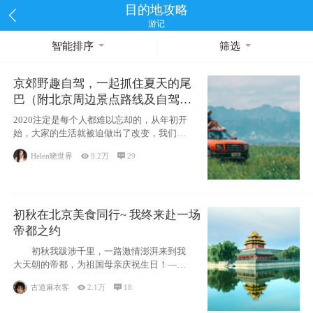
目的地攻略
游记
智能排序
筛选
京郊野趣自驾，一起抓住夏天的尾
巴（附北京周边景点路线及自驾攻
略）
2020注定是每个人都难以忘却的，从年初开
始，大家的生活就被迫做出了改变，我们也
不例外。本来双双辞职是为
Helen晓世界

9.2万

29
初秋在北京美食同行~ 我终来赴一场
帝都之约
初秋我跋涉千里，一路激情澎湃来到我
大天朝的帝都，为祖国母亲庆祝生日！——
请为我鼓
古道麻衣客

2.1万

18