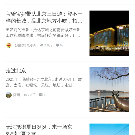
宝爹宝妈带队北京三日游：登不一
样的长城，品北京地方小吃，拍盘
古七星夜景！
出发前的准备：抵达京城之前需要做好准备
工作和攻略功课，把该预定的都定好：1. 酒
店尽
飞翔的蜡笔小新

2.8万

62
走过北京
2021年，我曾经--走过北京...走过天安门、故
宫、太庙、社稷坛、天坛、地坛…走过
阿眀

7.8千

11
无法抵御夏日炎炎，来一场京
郊“潮”夏之旅