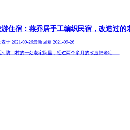
旅游住宿：燕乔居手工编织民宿，改造过的
发表于
2021-09-26
最新回复
2021-09-26
区河防口村的一处老宅院里，经过两个多月的改造把老宅
......