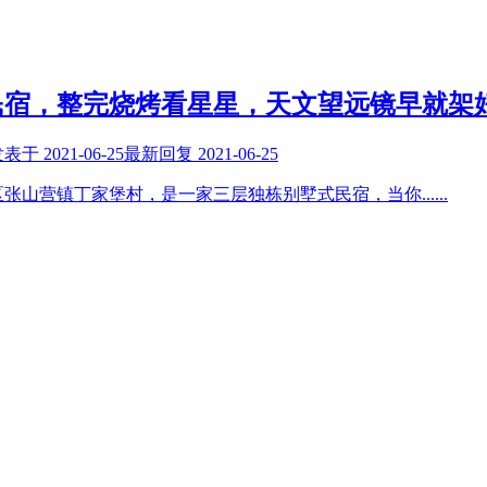
民宿，整完烧烤看星星，天文望远镜早就架
发表于
2021-06-25
最新回复
2021-06-25
区张山营镇丁家堡村，是一家三层独栋别墅式民宿，当你
......