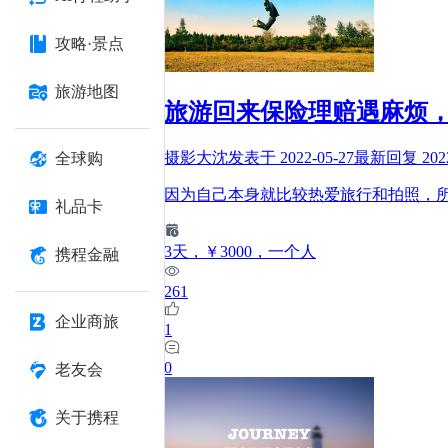
攻略·景点
旅游地图
旅游回来保险理赔遇麻烦
摄影大沈
发表于
2022-05-27
最新回复
202
全球购
因为自己本身就比较热爱旅行和拍照，
礼品卡
3
天
，￥3000
，一个人
携程金融
261
企业商旅
1
0
老友会
关于携程