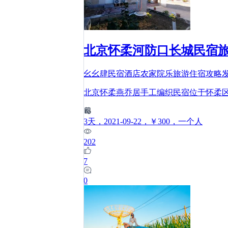
北京怀柔河防口长城民宿
幺幺肆民宿酒店农家院乐旅游住宿攻略
北京怀柔燕乔居手工编织民宿位于怀柔
3
天
，2021-09-22
，￥300
，一个人
202
7
0