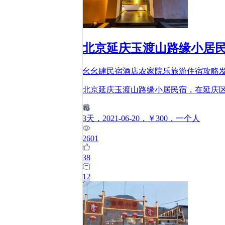
北京延庆玉渡山路缘小居
幺幺肆民宿酒店农家院乐旅游住宿攻略
北京延庆玉渡山路缘小居民宿，在延庆
3
天
，2021-06-20
，￥300
，一个人
2601
38
12