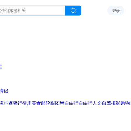
登录
上
情侣
侈
小资
骑行
徒步
美食
邮轮
跟团
半自由行
自由行
人文
自驾
摄影
购物