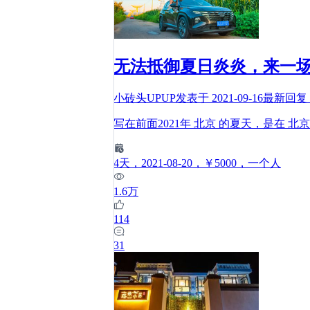
无法抵御夏日炎炎，来一场
小砖头UPUP
发表于
2021-09-16
最新回复
写在前面2021年 北京 的夏天，是在 
4
天
，2021-08-20
，￥5000
，一个人
1.6万
114
31