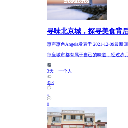
寻味北京城，探寻美食背
惠声惠色Angela
发表于
2021-12-09
最新
每座城市都有属于自己的味道，经过岁
3
天
，一个人
358
1
0