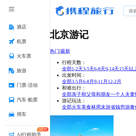
酒店
北京
游记
机票
热门
|
最新
火车票
行程天数
：
全部
1-2天
3-5天
6-8天
9-14天
15天以
旅游
出发时间
：
全部
3-5月
6-8月
9-11月
12-2月
门票·活动
和谁出行
：
全部
亲子
和父母
和朋友
一个人
夫妻
汽车·船票
游记玩法
：
全部
火车
美食林
周末游
省钱
穷游
奢
用车
NEW
AI行程助手