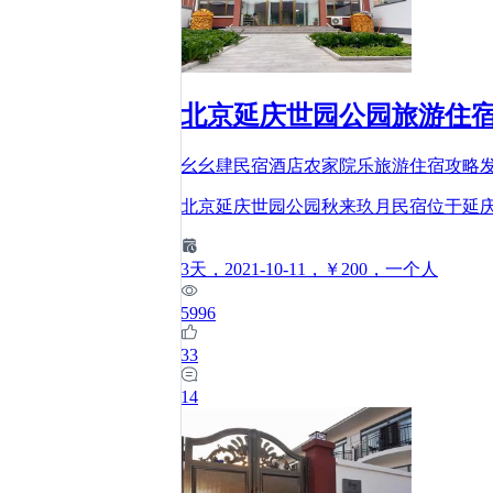
北京延庆世园公园旅游住
幺幺肆民宿酒店农家院乐旅游住宿攻略
北京延庆世园公园秋来玖月民宿位于延
3
天
，2021-10-11
，￥200
，一个人
5996
33
14