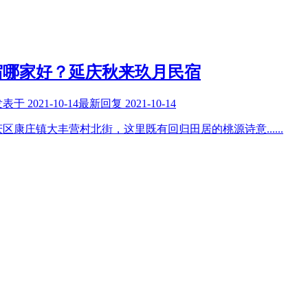
宿哪家好？延庆秋来玖月民宿
发表于
2021-10-14
最新回复
2021-10-14
庆区康庄镇大丰营村北街，这里既有回归田居的桃源诗意
......