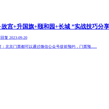
故宫+升国旗+颐和园+长城 ”实战技巧分
新回复
2023-09-20
订：北京门票都可以通过微信公众号提前预约，门票预
......