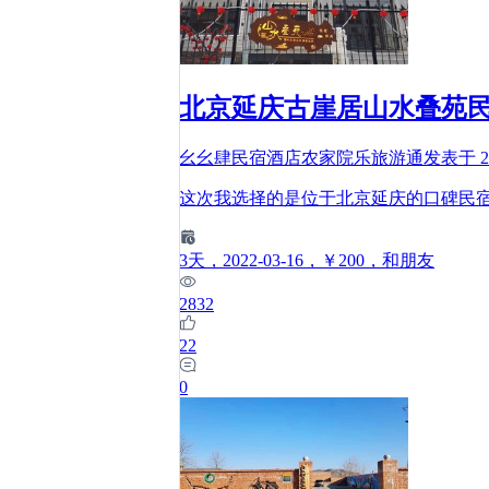
北京延庆古崖居山水叠苑
幺幺肆民宿酒店农家院乐旅游通
发表于
2
这次我选择的是位于北京延庆的口碑民宿
3
天
，2022-03-16
，￥200
，和朋友
2832
22
0