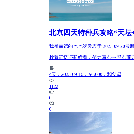
北京四天特种兵攻略“天坛+
我是幸运的七七呀
发表于
2023-09-20
最
趁着记忆还新鲜着，努力写点~~景点预
4
天
，2023-09-16
，￥5000
，和父母
1122
0
0