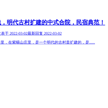
栈，明代古村扩建的中式合院，民宿典范！
发表于
2022-03-02
最新回复
2022-03-02
公里，在紫暘山庄里，是一个明代的古村盖扩建的，是
......