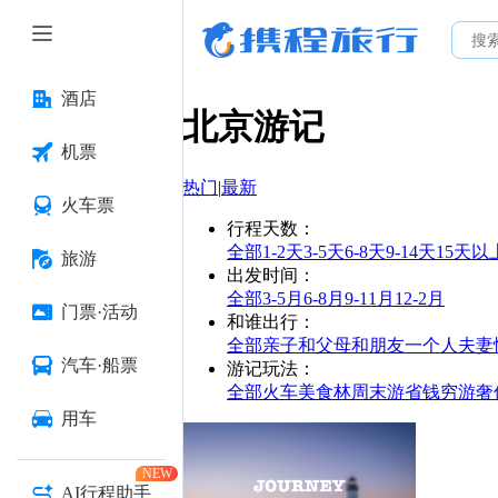
酒店
北京
游记
机票
热门
|
最新
火车票
行程天数
：
全部
1-2天
3-5天
6-8天
9-14天
15天以
旅游
出发时间
：
全部
3-5月
6-8月
9-11月
12-2月
门票·活动
和谁出行
：
全部
亲子
和父母
和朋友
一个人
夫妻
汽车·船票
游记玩法
：
全部
火车
美食林
周末游
省钱
穷游
奢
用车
NEW
AI行程助手