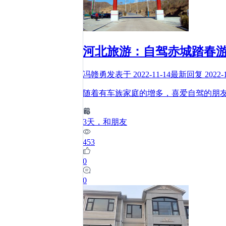
河北旅游：自驾赤城踏春
冯赣勇
发表于
2022-11-14
最新回复
2022-
随着有车族家庭的增多，喜爱自驾的朋
3
天
，和朋友
453
0
0