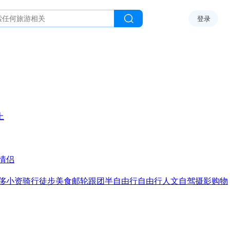
登录
上
情侣
侈
小资
骑行
徒步
美食
邮轮
跟团
半自由行
自由行
人文
自驾
摄影
购物