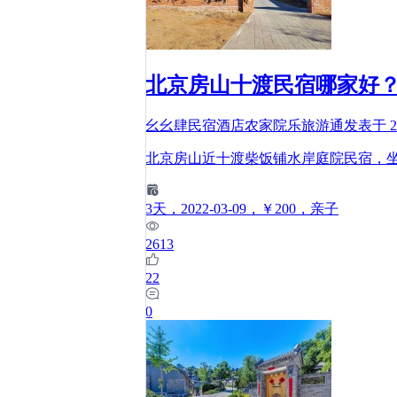
北京房山十渡民宿哪家好
幺幺肆民宿酒店农家院乐旅游通
发表于
2
北京房山近十渡柴饭铺水岸庭院民宿，坐
3
天
，2022-03-09
，￥200
，亲子
2613
22
0