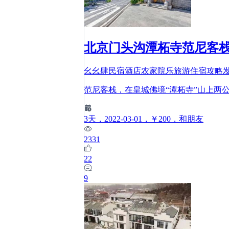
北京门头沟潭柘寺范尼客
幺幺肆民宿酒店农家院乐旅游住宿攻略
范尼客栈，在皇城佛境“潭柘寺”山上两
3
天
，2022-03-01
，￥200
，和朋友
2331
22
9