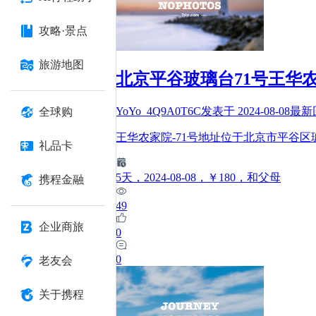
攻略·景点
旅游地图
北京平谷玻璃台71号王华
YoYo_4Q9A0T6C
发表于
2024-08-08
最新
全球购
王华农家院-71号地址位于北京市平谷区
礼品卡
5
天
，2024-08-08
，￥180
，和父母
携程金融
49
企业商旅
0
0
老友会
关于携程