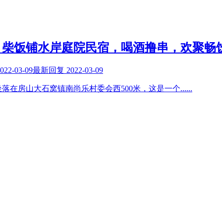
？柴饭铺水岸庭院民宿，喝酒撸串，欢聚畅
022-03-09
最新回复
2022-03-09
落在房山大石窝镇南尚乐村委会西500米，这是一个
......