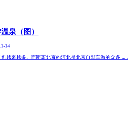
游温泉（图）
11-14
友也越来越多。而距离北京的河北是北京自驾车游的众多
......