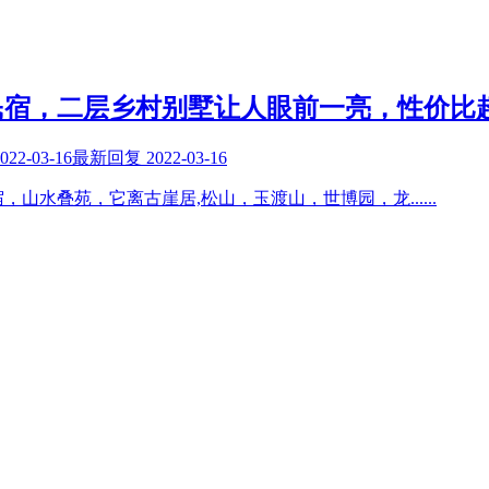
民宿，二层乡村别墅让人眼前一亮，性价比
022-03-16
最新回复
2022-03-16
，山水叠苑，它离古崖居,松山，玉渡山，世博园，龙
......