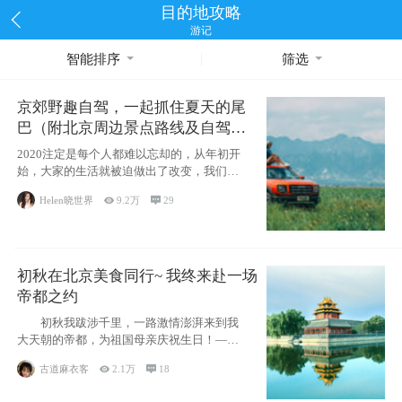
目的地攻略
游记
智能排序
筛选
京郊野趣自驾，一起抓住夏天的尾
巴（附北京周边景点路线及自驾攻
略）
2020注定是每个人都难以忘却的，从年初开
始，大家的生活就被迫做出了改变，我们也
不例外。本来双双辞职是为
Helen晓世界

9.2万

29
初秋在北京美食同行~ 我终来赴一场
帝都之约
初秋我跋涉千里，一路激情澎湃来到我
大天朝的帝都，为祖国母亲庆祝生日！——
请为我鼓
古道麻衣客

2.1万

18