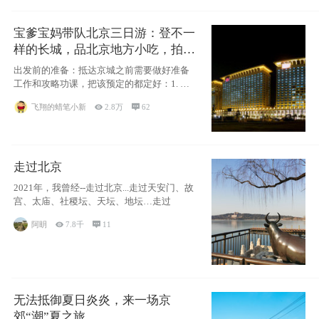
宝爹宝妈带队北京三日游：登不一
样的长城，品北京地方小吃，拍盘
古七星夜景！
出发前的准备：抵达京城之前需要做好准备
工作和攻略功课，把该预定的都定好：1. 酒
店尽
飞翔的蜡笔小新

2.8万

62
走过北京
2021年，我曾经--走过北京...走过天安门、故
宫、太庙、社稷坛、天坛、地坛…走过
阿眀

7.8千

11
无法抵御夏日炎炎，来一场京
郊“潮”夏之旅