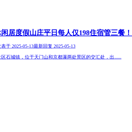
闲居度假山庄平日每人仅198住宿管三餐！
发表于
2025-05-13
最新回复
2025-05-13
云区石城镇，位于天门山和京都瀑两处景区的交汇处，出
......