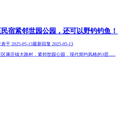
至民宿紧邻世园公园，还可以野钓钓鱼！
发表于
2025-05-13
最新回复
2025-05-13
庆区康庄镇大路村，紧邻世园公园，现代简约风格的3层
......