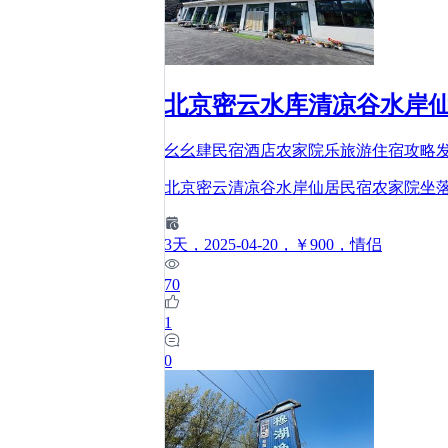
北京密云水库清凉谷水岸仙
幺幺肆民宿酒店农家院乐旅游住宿攻略
北京密云清凉谷水岸仙居民宿农家院坐落
3
天
，2025-04-20
，￥900
，情侣
70
1
0