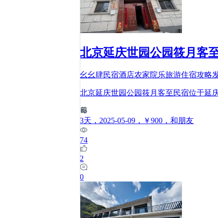
北京延庆世园公园筱月客
幺幺肆民宿酒店农家院乐旅游住宿攻略
北京延庆世园公园筱月客至民宿位于延
3
天
，2025-05-09
，￥900
，和朋友
74
2
0