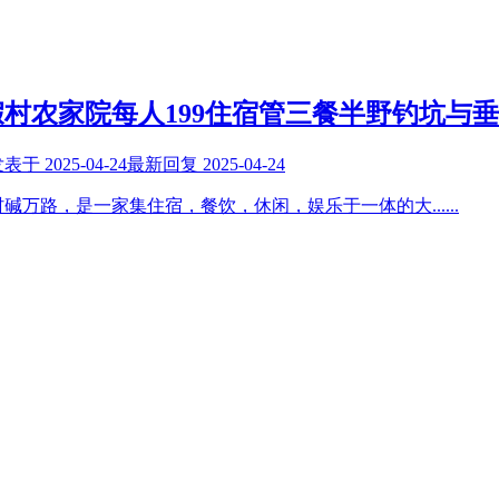
村农家院每人199住宿管三餐半野钓坑与
发表于
2025-04-24
最新回复
2025-04-24
村碱万路，是一家集住宿，餐饮，休闲，娱乐于一体的大
......