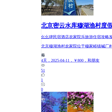
北京密云水库穆湖渔村度假
幺幺肆民宿酒店农家院乐旅游住宿攻略
北京穆湖渔村农家院位于穆家峪镇碱厂
4
天
，2025-04-11
，￥800
，和朋友
51
1
0