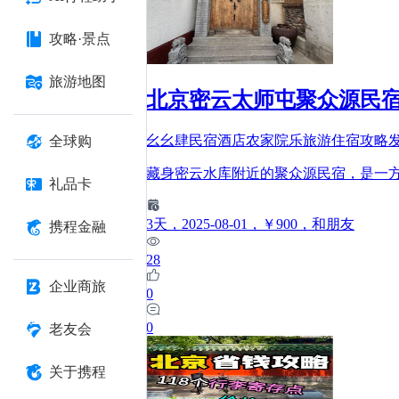
攻略·景点
旅游地图
北京密云太师屯聚众源民
幺幺肆民宿酒店农家院乐旅游住宿攻略
全球购
藏身密云水库附近的聚众源民宿，是一
礼品卡
3
天
，2025-08-01
，￥900
，和朋友
携程金融
28
企业商旅
0
0
老友会
关于携程