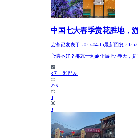
中国七大春季赏花胜地，游
芸游记
发表于
2025-04-15
最新回复
2025-
心情不好？那就一起旅个游吧~春天，
3
天
，和朋友
235
0
0