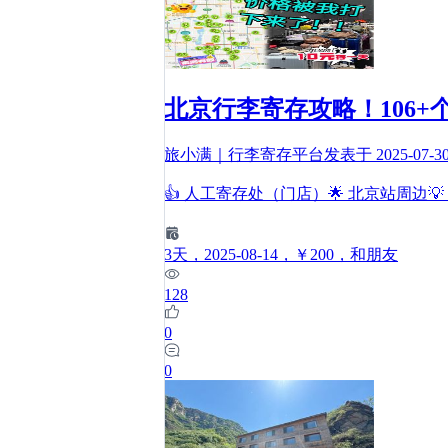
北京行李寄存攻略！106
旅小满｜行李寄存平台
发表于
2025-07-3
👍 人工寄存处（门店）🌟 北京站周边
3
天
，2025-08-14
，￥200
，和朋友
128
0
0