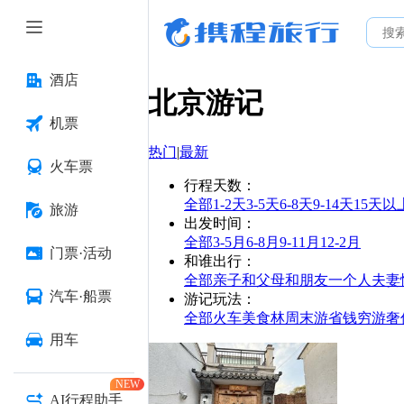
酒店
北京
游记
机票
热门
|
最新
火车票
行程天数
：
全部
1-2天
3-5天
6-8天
9-14天
15天以
旅游
出发时间
：
全部
3-5月
6-8月
9-11月
12-2月
门票·活动
和谁出行
：
全部
亲子
和父母
和朋友
一个人
夫妻
汽车·船票
游记玩法
：
全部
火车
美食林
周末游
省钱
穷游
奢
用车
NEW
AI行程助手