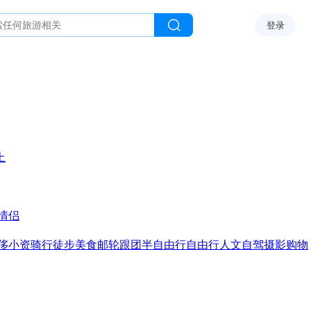
登录
上
情侣
侈
小资
骑行
徒步
美食
邮轮
跟团
半自由行
自由行
人文
自驾
摄影
购物