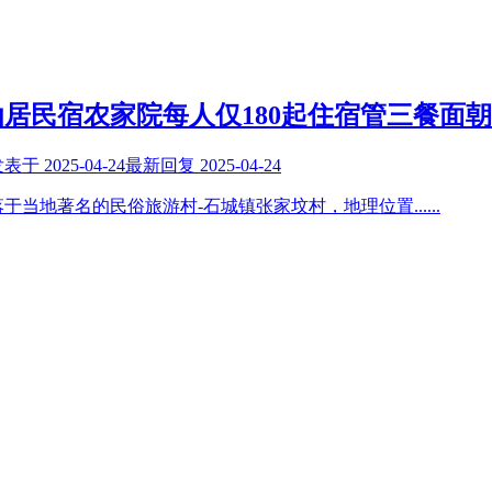
居民宿农家院每人仅180起住宿管三餐面
发表于
2025-04-24
最新回复
2025-04-24
于当地著名的民俗旅游村-石城镇张家坟村，地理位置
......