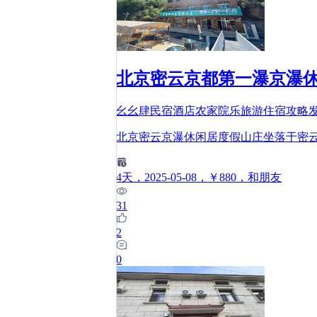
北京密云京都第一瀑京瀑休
幺幺肆民宿酒店农家院乐旅游住宿攻略
北京密云京瀑休闲居度假山庄坐落于密
4
天
，2025-05-08
，￥880
，和朋友
31
2
0