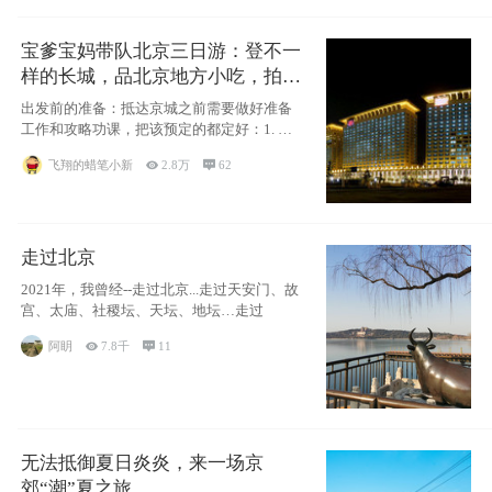
宝爹宝妈带队北京三日游：登不一
样的长城，品北京地方小吃，拍盘
古七星夜景！
出发前的准备：抵达京城之前需要做好准备
工作和攻略功课，把该预定的都定好：1. 酒
店尽
飞翔的蜡笔小新

2.8万

62
走过北京
2021年，我曾经--走过北京...走过天安门、故
宫、太庙、社稷坛、天坛、地坛…走过
阿眀

7.8千

11
无法抵御夏日炎炎，来一场京
郊“潮”夏之旅