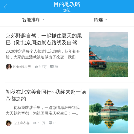
目的地攻略
游记
智能排序
筛选
京郊野趣自驾，一起抓住夏天的尾
巴（附北京周边景点路线及自驾攻
略）
2020注定是每个人都难以忘却的，从年初开
始，大家的生活就被迫做出了改变，我们也
不例外。本来双双辞职是为
Helen晓世界

9.2万

29
初秋在北京美食同行~ 我终来赴一场
帝都之约
初秋我跋涉千里，一路激情澎湃来到我
大天朝的帝都，为祖国母亲庆祝生日！——
请为我鼓
古道麻衣客

2.1万

18