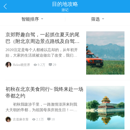
目的地攻略
游记
智能排序
筛选
京郊野趣自驾，一起抓住夏天的尾
巴（附北京周边景点路线及自驾攻
略）
2020注定是每个人都难以忘却的，从年初开
始，大家的生活就被迫做出了改变，我们也
不例外。本来双双辞职是为
Helen晓世界

9.2万

29
初秋在北京美食同行~ 我终来赴一场
帝都之约
初秋我跋涉千里，一路激情澎湃来到我
大天朝的帝都，为祖国母亲庆祝生日！——
请为我鼓
古道麻衣客

2.1万

18