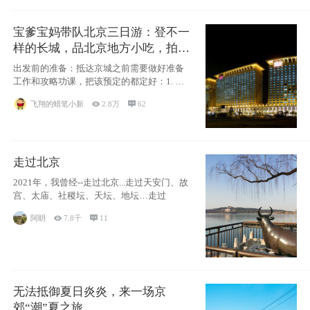
宝爹宝妈带队北京三日游：登不一
样的长城，品北京地方小吃，拍盘
古七星夜景！
出发前的准备：抵达京城之前需要做好准备
工作和攻略功课，把该预定的都定好：1. 酒
店尽
飞翔的蜡笔小新

2.8万

62
走过北京
2021年，我曾经--走过北京...走过天安门、故
宫、太庙、社稷坛、天坛、地坛…走过
阿眀

7.8千

11
无法抵御夏日炎炎，来一场京
郊“潮”夏之旅