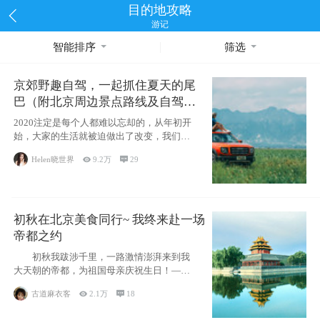
目的地攻略
游记
智能排序
筛选
京郊野趣自驾，一起抓住夏天的尾
巴（附北京周边景点路线及自驾攻
略）
2020注定是每个人都难以忘却的，从年初开
始，大家的生活就被迫做出了改变，我们也
不例外。本来双双辞职是为
Helen晓世界

9.2万

29
初秋在北京美食同行~ 我终来赴一场
帝都之约
初秋我跋涉千里，一路激情澎湃来到我
大天朝的帝都，为祖国母亲庆祝生日！——
请为我鼓
古道麻衣客

2.1万

18