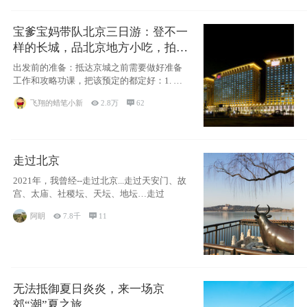
宝爹宝妈带队北京三日游：登不一
样的长城，品北京地方小吃，拍盘
古七星夜景！
出发前的准备：抵达京城之前需要做好准备
工作和攻略功课，把该预定的都定好：1. 酒
店尽
飞翔的蜡笔小新

2.8万

62
走过北京
2021年，我曾经--走过北京...走过天安门、故
宫、太庙、社稷坛、天坛、地坛…走过
阿眀

7.8千

11
无法抵御夏日炎炎，来一场京
郊“潮”夏之旅