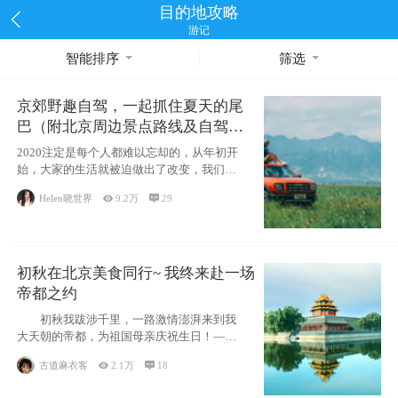
目的地攻略
游记
智能排序
筛选
京郊野趣自驾，一起抓住夏天的尾
巴（附北京周边景点路线及自驾攻
略）
2020注定是每个人都难以忘却的，从年初开
始，大家的生活就被迫做出了改变，我们也
不例外。本来双双辞职是为
Helen晓世界

9.2万

29
初秋在北京美食同行~ 我终来赴一场
帝都之约
初秋我跋涉千里，一路激情澎湃来到我
大天朝的帝都，为祖国母亲庆祝生日！——
请为我鼓
古道麻衣客

2.1万

18