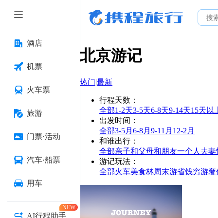
酒店
北京
游记
机票
热门
|
最新
火车票
行程天数
：
全部
1-2天
3-5天
6-8天
9-14天
15天以
旅游
出发时间
：
全部
3-5月
6-8月
9-11月
12-2月
门票·活动
和谁出行
：
全部
亲子
和父母
和朋友
一个人
夫妻
汽车·船票
游记玩法
：
全部
火车
美食林
周末游
省钱
穷游
奢
用车
NEW
AI行程助手