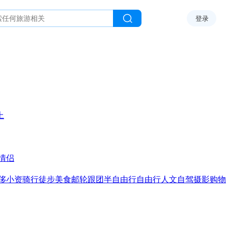
登录
上
情侣
侈
小资
骑行
徒步
美食
邮轮
跟团
半自由行
自由行
人文
自驾
摄影
购物