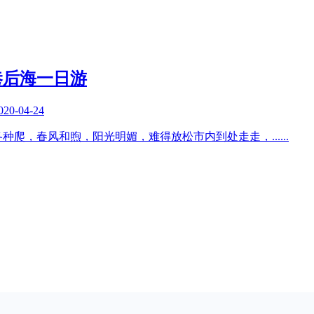
巷后海一日游
020-04-24
各种爬，春风和煦，阳光明媚，难得放松市内到处走走，
......