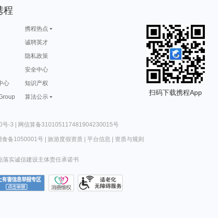
携程
携程热点
诚聘英才
隐私政策
安全中心
中心
知识产权
扫码下载携程App
 Group
算法公示
0号-3
|
网信算备310105117481904230015号
食备1050001号
|
旅游度假资质
|
平台信息
|
资质与规则
站落实诚信建设主体责任承诺书