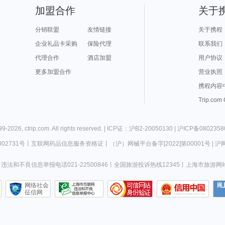
加盟合作
关于
分销联盟
友情链接
关于携程
企业礼品卡采购
保险代理
联系我们
代理合作
酒店加盟
用户协议
更多加盟合作
营业执照
携程内容
Trip.com
99-
2026
,
ctrip.com
. All rights reserved. |
ICP证：沪B2-20050130
|
沪ICP备0802358
02731号
丨
互联网药品信息服务资格证
丨
（沪）网械平台备字[2022]第00001号
|
沪网
违法和不良信息举报电话021-22500846
丨
全国旅游投诉热线12345
丨
上海市旅游网
网络社会
征信网