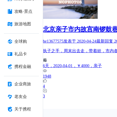
攻略·景点
旅游地图
北京亲子市内故宫南锣鼓
he13677575
发表于
2020-04-24
最新回复
2
全球购
执子之手，周末出去走，带着娃，市内
礼品卡
6
天
，2020-04-01
，￥4000
，亲子
携程金融
1948
企业商旅
4
3
老友会
关于携程