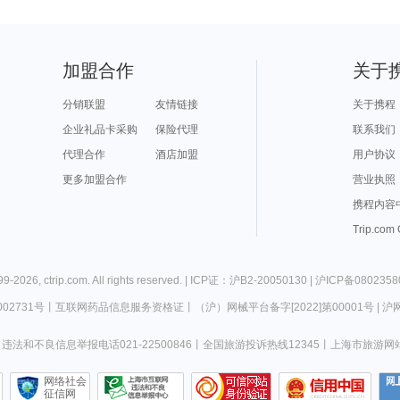
加盟合作
关于
分销联盟
友情链接
关于携程
企业礼品卡采购
保险代理
联系我们
代理合作
酒店加盟
用户协议
更多加盟合作
营业执照
携程内容
Trip.com
99-
2026
,
ctrip.com
. All rights reserved. |
ICP证：沪B2-20050130
|
沪ICP备0802358
02731号
丨
互联网药品信息服务资格证
丨
（沪）网械平台备字[2022]第00001号
|
沪网
违法和不良信息举报电话021-22500846
丨
全国旅游投诉热线12345
丨
上海市旅游网
网络社会
征信网