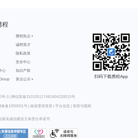
携程
携程热点
诚聘英才
隐私政策
安全中心
中心
知识产权
扫码下载携程App
 Group
算法公示
0号-3
|
网信算备310105117481904230015号
食备1050001号
|
旅游度假资质
|
平台信息
|
资质与规则
站落实诚信建设主体责任承诺书