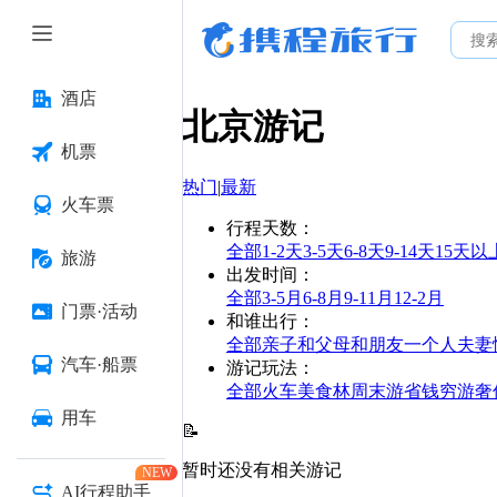
酒店
北京
游记
机票
热门
|
最新
火车票
行程天数
：
全部
1-2天
3-5天
6-8天
9-14天
15天以
旅游
出发时间
：
全部
3-5月
6-8月
9-11月
12-2月
门票·活动
和谁出行
：
全部
亲子
和父母
和朋友
一个人
夫妻
汽车·船票
游记玩法
：
全部
火车
美食林
周末游
省钱
穷游
奢
用车
📝
暂时还没有相关游记
NEW
AI行程助手