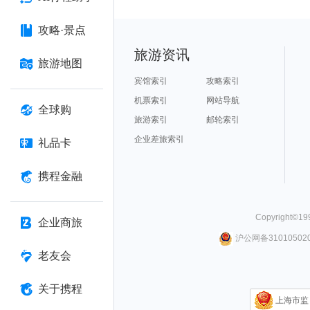
攻略·景点
旅游资讯
旅游地图
宾馆索引
攻略索引
机票索引
网站导航
全球购
旅游索引
邮轮索引
企业差旅索引
礼品卡
携程金融
Copyright©
19
企业商旅
沪公网备310105020
老友会
关于携程
上海市监