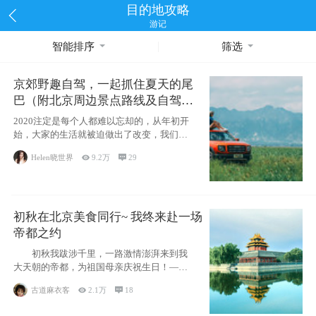
目的地攻略
游记
智能排序
筛选
京郊野趣自驾，一起抓住夏天的尾
巴（附北京周边景点路线及自驾攻
略）
2020注定是每个人都难以忘却的，从年初开
始，大家的生活就被迫做出了改变，我们也
不例外。本来双双辞职是为
Helen晓世界

9.2万

29
初秋在北京美食同行~ 我终来赴一场
帝都之约
初秋我跋涉千里，一路激情澎湃来到我
大天朝的帝都，为祖国母亲庆祝生日！——
请为我鼓
古道麻衣客

2.1万

18