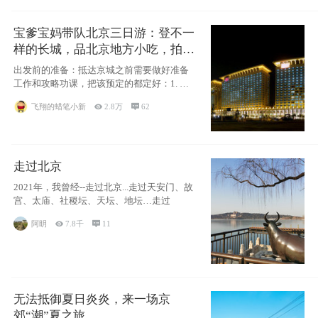
宝爹宝妈带队北京三日游：登不一
样的长城，品北京地方小吃，拍盘
古七星夜景！
出发前的准备：抵达京城之前需要做好准备
工作和攻略功课，把该预定的都定好：1. 酒
店尽
飞翔的蜡笔小新

2.8万

62
走过北京
2021年，我曾经--走过北京...走过天安门、故
宫、太庙、社稷坛、天坛、地坛…走过
阿眀

7.8千

11
无法抵御夏日炎炎，来一场京
郊“潮”夏之旅