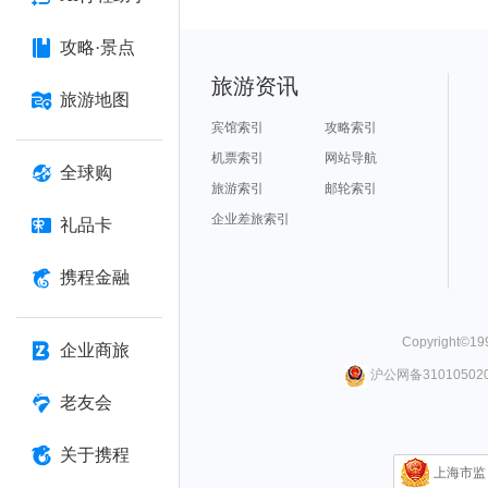
攻略·景点
旅游资讯
旅游地图
宾馆索引
攻略索引
机票索引
网站导航
全球购
旅游索引
邮轮索引
企业差旅索引
礼品卡
携程金融
Copyright©
19
企业商旅
沪公网备310105020
老友会
关于携程
上海市监