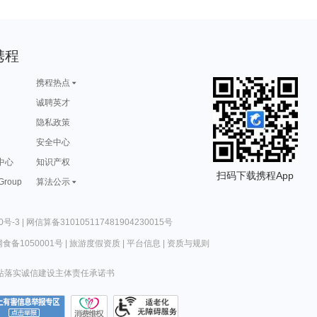
携程
携程热点
诚聘英才
隐私政策
安全中心
中心
知识产权
扫码下载携程App
 Group
算法公示
0号-3
|
网信算备310105117481904230015号
食备1050001号
|
旅游度假资质
|
平台信息
|
资质与规则
站落实诚信建设主体责任承诺书