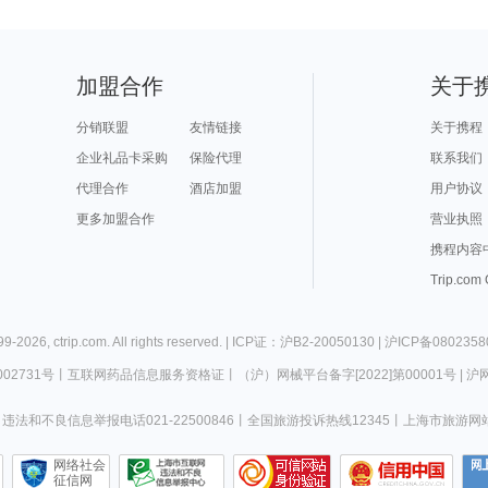
加盟合作
关于
分销联盟
友情链接
关于携程
企业礼品卡采购
保险代理
联系我们
代理合作
酒店加盟
用户协议
更多加盟合作
营业执照
携程内容
Trip.com
99-
2026
,
ctrip.com
. All rights reserved. |
ICP证：沪B2-20050130
|
沪ICP备0802358
02731号
丨
互联网药品信息服务资格证
丨
（沪）网械平台备字[2022]第00001号
|
沪网
违法和不良信息举报电话021-22500846
丨
全国旅游投诉热线12345
丨
上海市旅游网
网络社会
征信网