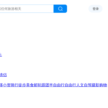
登录
上
情侣
侈
小资
骑行
徒步
美食
邮轮
跟团
半自由行
自由行
人文
自驾
摄影
购物