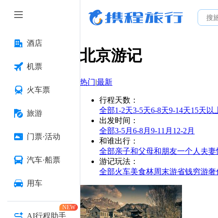
酒店
北京
游记
机票
热门
|
最新
火车票
行程天数
：
全部
1-2天
3-5天
6-8天
9-14天
15天以
旅游
出发时间
：
全部
3-5月
6-8月
9-11月
12-2月
门票·活动
和谁出行
：
全部
亲子
和父母
和朋友
一个人
夫妻
汽车·船票
游记玩法
：
全部
火车
美食林
周末游
省钱
穷游
奢
用车
NEW
AI行程助手