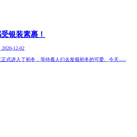
感受银装素裹！
复
2020-12-02
京正式进入了初冬，等待着人们去发掘初冬的可爱。今天
......