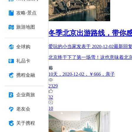
攻略·景点
旅游地图
冬季北京出游路线，带你
爱玩的小当家
发表于
2020-12-02
最新回
全球购
北京终于下了第一场雪！这也意味着北
礼品卡
10
天
，2020-12-02
，￥666
，亲子
携程金融
2329
企业商旅
32
10
老友会
关于携程