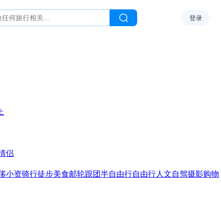
登录
上
情侣
侈
小资
骑行
徒步
美食
邮轮
跟团
半自由行
自由行
人文
自驾
摄影
购物